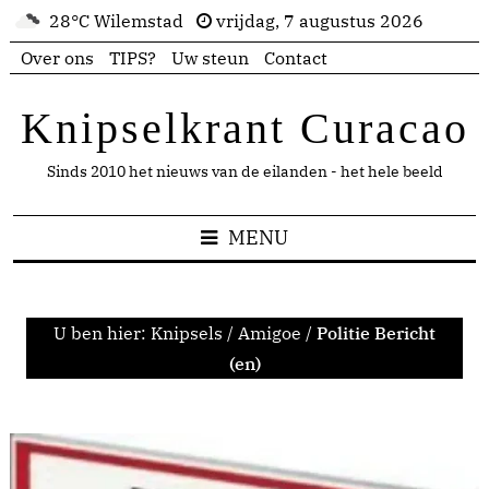
28°C Wilemstad
vrijdag, 7 augustus 2026
Over ons
TIPS?
Uw steun
Contact
Knipselkrant Curacao
Sinds 2010 het nieuws van de eilanden - het hele beeld
MENU
U ben hier:
Knipsels
/
Amigoe
/
Politie Bericht
(en)