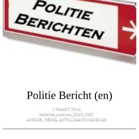
Politie Bericht (en)
1 MAART 2014
redactie_curacao_2010_KKC
AMIGOE
,
MEDIA
,
ANTILLIAANS DAGBLAD