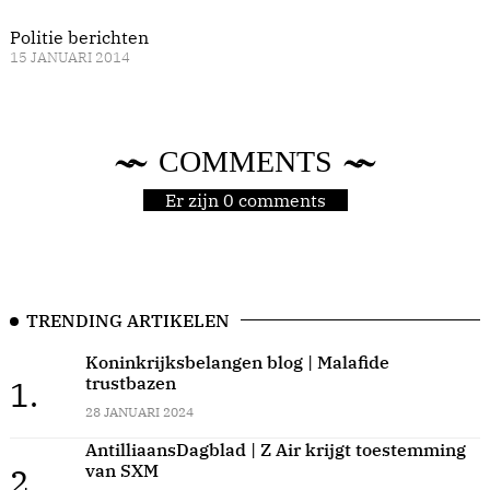
Politie berichten
15 JANUARI 2014
COMMENTS
Er zijn 0 comments
TRENDING ARTIKELEN
Koninkrijksbelangen blog | Malafide
trustbazen
1.
28 JANUARI 2024
AntilliaansDagblad | Z Air krijgt toestemming
van SXM
2.