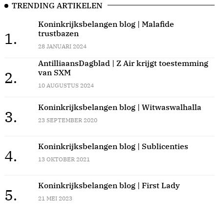
TRENDING ARTIKELEN
Koninkrijksbelangen blog | Malafide
trustbazen
1.
28 JANUARI 2024
AntilliaansDagblad | Z Air krijgt toestemming
van SXM
2.
10 AUGUSTUS 2024
Koninkrijksbelangen blog | Witwaswalhalla
3.
23 SEPTEMBER 2020
Koninkrijksbelangen blog | Sublicenties
4.
13 OKTOBER 2021
Koninkrijksbelangen blog | First Lady
5.
21 MEI 2023