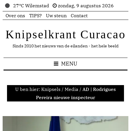
27°C Wilemstad
zondag, 9 augustus 2026
Over ons
TIPS?
Uw steun
Contact
Knipselkrant Curacao
Sinds 2010 het nieuws van de eilanden - het hele beeld
MENU
U ben hier:
Knipsels
/
Media
/
AD | Rodrigues
Pereira nieuwe inspecteur