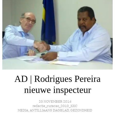
AD | Rodrigues Pereira
nieuwe inspecteur
20 NOVEMBER 2014
redactie_curacao_2010_KKC
MEDIA
,
ANTILLIAANS DAGBLAD
,
GEZONDHEID