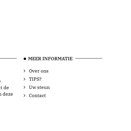
MEER INFORMATIE
Over ons
TIPS?
e
Uw steun
t de
n deze
Contact