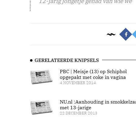
12-jarig jongetje gehad van wie we
GERELATEERDE KNIPSELS
PBC | Meisje (13) op Schiphol
opgepakt met coke in vagina
4 NOVEMBER 2014
NU.nl :Aanhouding in smokkelza
met 13-jarige
22 DECEMBER 2013