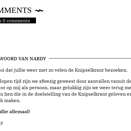
MMENTS
jn 0 comments
 WOORD VAN NARDY
i dat jullie weer met zo velen de Knipselkrant bezoeken.
lopen tijd zijn we afwezig geweest door aanvallen vanuit d
or op mij als persoon, maar gelukkig zijn we weer terug me
n hen die in de doelstelling van de Knipselkrant geloven e
jk maken.
llie allemaal!
dy