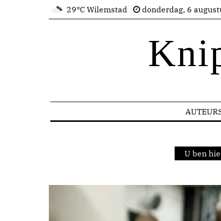
29°C Wilemstad
donderdag, 6 august
Kni
AUTEUR
U ben hie