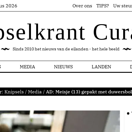
us 2026
Over ons
TIPS?
Uw steu
pselkrant Cur
Sinds 2010 het nieuws van de eilanden - het hele beeld
S
MEDIA
NIEUWS
LANDEN
r:
Knipsels
/
Media
/
AD: Meisje (13) gepakt met duwersbol