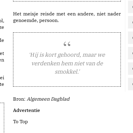
Het meisje reisde met een andere, niet nader
genoemde, persoon.
l,
ze
de
et
ij is kort gehoord, maar we
'H
en
verdenken hem niet van de
smokkel.'
ei
te
Bron:
Algemeen Dagblad
Advertentie
To Top