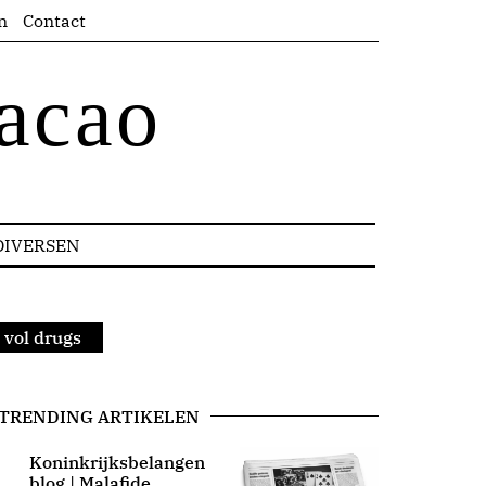
n
Contact
acao
DIVERSEN
 vol drugs
TRENDING ARTIKELEN
Koninkrijksbelangen
blog | Malafide