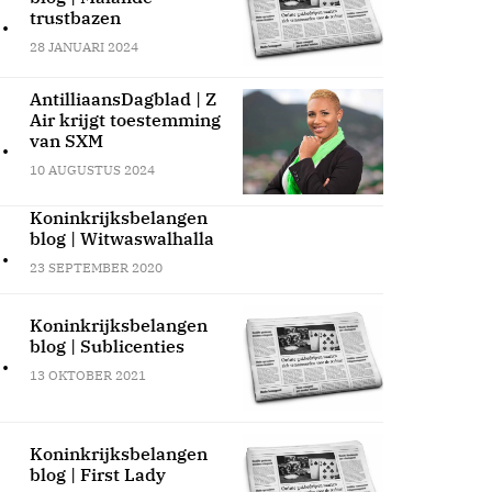
.
trustbazen
28 JANUARI 2024
AntilliaansDagblad | Z
Air krijgt toestemming
.
van SXM
10 AUGUSTUS 2024
Koninkrijksbelangen
blog | Witwaswalhalla
.
23 SEPTEMBER 2020
Koninkrijksbelangen
blog | Sublicenties
.
13 OKTOBER 2021
Koninkrijksbelangen
blog | First Lady
.