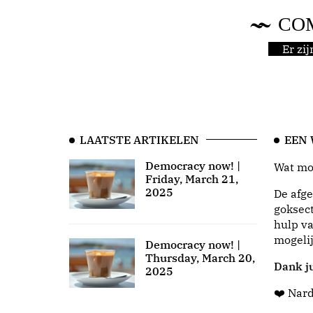
CO
Er zi
LAATSTE ARTIKELEN
EEN
Democracy now! |
Wat moo
Friday, March 21,
2025
De afge
goksect
hulp va
mogeli
Democracy now! |
Thursday, March 20,
Dank ju
2025
❤️ Nar