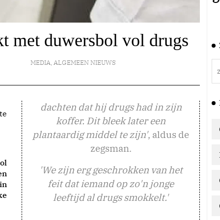
t met duwersbol vol drugs
MEDIA
,
ALGEMEEN NIEUWS
dachten dat hij drugs had in zijn
te
koffer. Dit bleek later een
plantaardig middel te zijn'
, aldus de
zegsman.
ol
'We zijn erg geschrokken van het
en
feit dat iemand op zo'n jonge
in
ke
leeftijd al drugs smokkelt.'