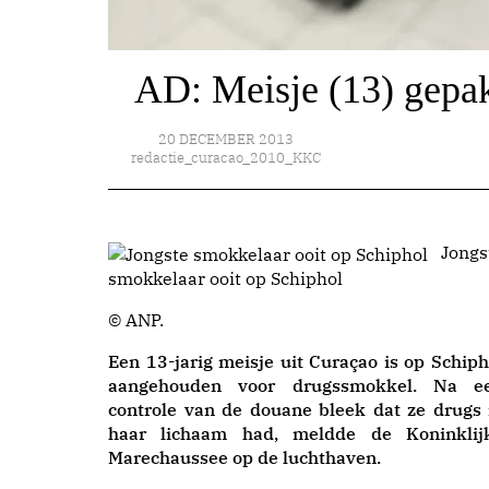
AD: Meisje (13) gepak
20 DECEMBER 2013
redactie_curacao_2010_KKC
Jongs
smokkelaar ooit op Schiphol
© ANP.
Een 13-jarig meisje uit Curaçao is op Schiph
aangehouden voor drugssmokkel. Na e
controle van de douane bleek dat ze drugs 
haar lichaam had, meldde de Koninklij
Marechaussee op de luchthaven.