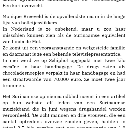
Een kort overzicht.
Monique Breeveld is de opvallendste naam in de lange
lijst van bolletjesslikkers.
In Nederland is ze onbekend, maar u zou haar
misschien kunnen zien als de Surinaamse equivalent
van Linda de Mol.
Ze komt uit een vooraanstaande en welgestelde familie
en daarnaast is ze een bekende televisiepresentatrice.
In mei werd ze op Schiphol opgepakt met twee kilo
cocaïne in haar handbagage. De drugs zaten als
chocoladesnoepjes verpakt in haar handbagage en had
een straatwaarde van 70.000 euro. Ze moet twee jaar
brommen.
Het Surinaamse opiniemaandblad noemt in een artikel
op hun website elf leden van een Surinaamse
muziekband die in juni wegens drugshandel werden
veroordeeld. ‘De acht mannen en drie vrouwen, die een
aantal optredens overzee zouden geven, hadden in
totaal 9,5 kilo cocaïne met een straatwaarde van 1,9