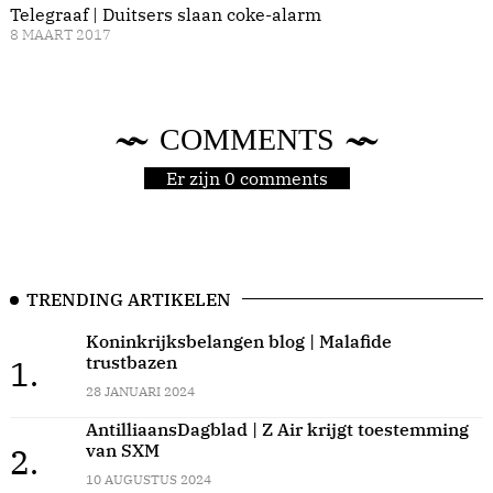
Telegraaf | Duitsers slaan coke-alarm
8 MAART 2017
COMMENTS
Er zijn 0 comments
TRENDING ARTIKELEN
Koninkrijksbelangen blog | Malafide
trustbazen
1.
28 JANUARI 2024
AntilliaansDagblad | Z Air krijgt toestemming
van SXM
2.
10 AUGUSTUS 2024