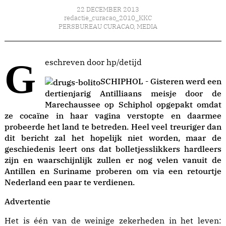
22 DECEMBER 2013
redactie_curacao_2010_KKC
PERSBUREAU CURACAO
,
MEDIA
Geschreven door hp/detijd
SCHIPHOL - Gisteren werd een
dertienjarig Antilliaans meisje door de
Marechaussee op Schiphol opgepakt omdat
ze cocaïne in haar vagina verstopte en daarmee
probeerde het land te betreden. Heel veel treuriger dan
dit bericht zal het hopelijk niet worden, maar de
geschiedenis leert ons dat bolletjesslikkers hardleers
zijn en waarschijnlijk zullen er nog velen vanuit de
Antillen en Suriname proberen om via een retourtje
Nederland een paar te verdienen.
Advertentie
Het is één van de weinige zekerheden in het leven: