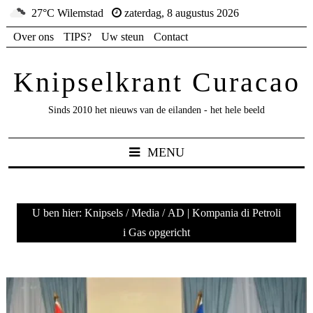
27°C Wilemstad
zaterdag, 8 augustus 2026
Over ons
TIPS?
Uw steun
Contact
Knipselkrant Curacao
Sinds 2010 het nieuws van de eilanden - het hele beeld
MENU
U ben hier:
Knipsels
/
Media
/
AD | Kompania di Petroli
i Gas opgericht