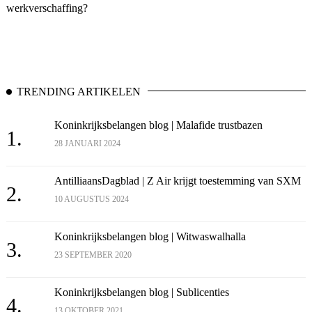
werkverschaffing?
TRENDING ARTIKELEN
Koninkrijksbelangen blog | Malafide trustbazen
1.
28 JANUARI 2024
AntilliaansDagblad | Z Air krijgt toestemming van SXM
2.
10 AUGUSTUS 2024
Koninkrijksbelangen blog | Witwaswalhalla
3.
23 SEPTEMBER 2020
Koninkrijksbelangen blog | Sublicenties
4.
13 OKTOBER 2021