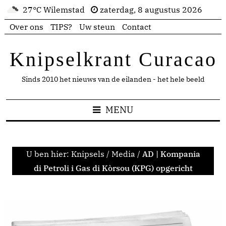
27°C Wilemstad
zaterdag, 8 augustus 2026
Over ons
TIPS?
Uw steun
Contact
Knipselkrant Curacao
Sinds 2010 het nieuws van de eilanden - het hele beeld
MENU
U ben hier:
Knipsels
/
Media
/
AD | Kompania
di Petroli i Gas di Kòrsou (KPG) opgericht