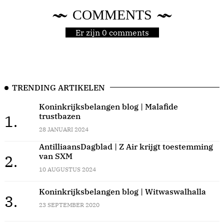
COMMENTS
Er zijn 0 comments
TRENDING ARTIKELEN
Koninkrijksbelangen blog | Malafide
trustbazen
1.
28 JANUARI 2024
AntilliaansDagblad | Z Air krijgt toestemming
van SXM
2.
10 AUGUSTUS 2024
Koninkrijksbelangen blog | Witwaswalhalla
3.
23 SEPTEMBER 2020