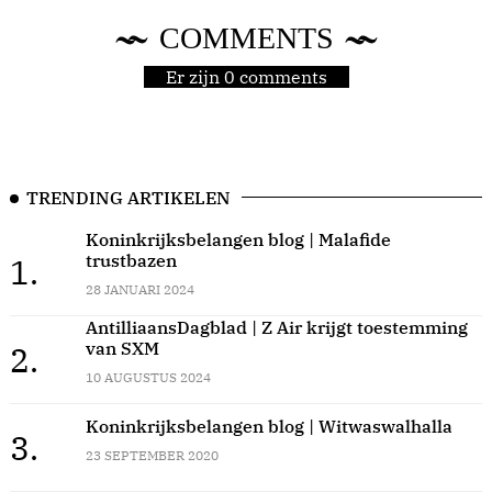
COMMENTS
Er zijn 0 comments
TRENDING ARTIKELEN
Koninkrijksbelangen blog | Malafide
trustbazen
1.
28 JANUARI 2024
AntilliaansDagblad | Z Air krijgt toestemming
van SXM
2.
10 AUGUSTUS 2024
Koninkrijksbelangen blog | Witwaswalhalla
3.
23 SEPTEMBER 2020