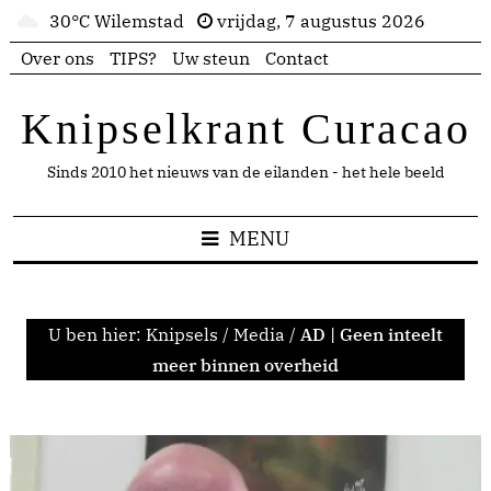
30°C Wilemstad
vrijdag, 7 augustus 2026
Over ons
TIPS?
Uw steun
Contact
Knipselkrant Curacao
Sinds 2010 het nieuws van de eilanden - het hele beeld
MENU
U ben hier:
Knipsels
/
Media
/
AD | Geen inteelt
meer binnen overheid