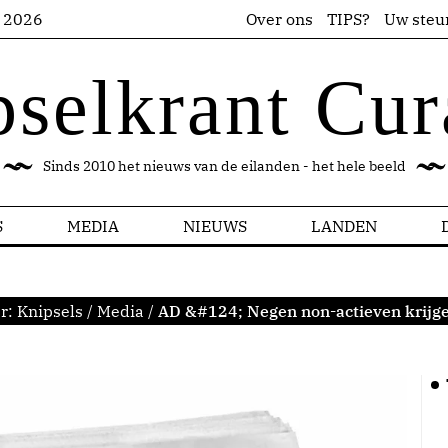
s 2026
Over ons
TIPS?
Uw steu
pselkrant Cur
Sinds 2010 het nieuws van de eilanden - het hele beeld
S
MEDIA
NIEUWS
LANDEN
er:
Knipsels
/
Media
/
AD &#124; Negen non-actieven krijge