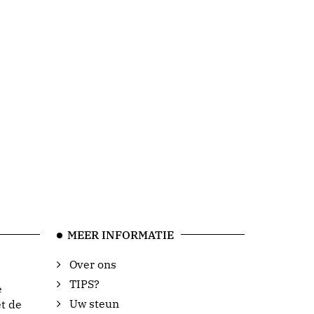
MEER INFORMATIE
Over ons
TIPS?
e
Uw steun
t de