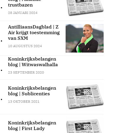
.
trustbazen
28 JANUARI 2024
AntilliaansDagblad | Z
Air krijgt toestemming
.
van SXM
10 AUGUSTUS 2024
Koninkrijksbelangen
blog | Witwaswalhalla
.
23 SEPTEMBER 2020
Koninkrijksbelangen
blog | Sublicenties
.
13 OKTOBER 2021
Koninkrijksbelangen
blog | First Lady
.