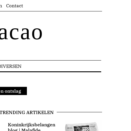
n
Contact
acao
DIVERSEN
n ontslag
TRENDING ARTIKELEN
Koninkrijksbelangen
blog | Malafide