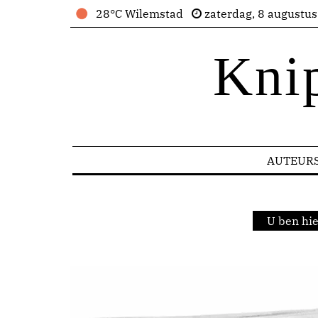
28°C Wilemstad
zaterdag, 8 augustu
Kni
AUTEUR
U ben hi