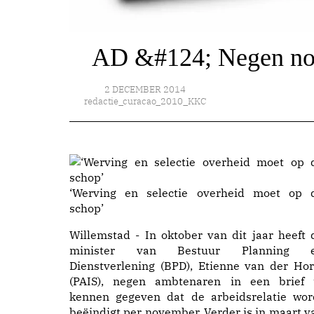
AD &#124; Negen non-
2 DECEMBER 2014
redactie_curacao_2010_KKC
‘Werving en selectie overheid moet op 
schop’
Willemstad - In oktober van dit jaar heeft 
minister van Bestuur Planning 
Dienstverlening (BPD), Etienne van der Hor
(PAIS), negen ambtenaren in een brief 
kennen gegeven dat de arbeidsrelatie wor
beëindigt per november. Verder is in maart v