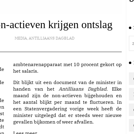
actieven krijgen ontslag
MEDIA
,
ANTILLIAANS DAGBLAD
ambtenarenapparaat met 10 procent gekort op
het salaris.
de
Dit blijkt uit een document van de minister in
handen van het
Antilliaans Dagblad
. Elke
maand zijn de non-actieven bijgehouden en
de
het aantal blijkt per maand te fluctueren. In
en
een Statenvergadering vorige week heeft de
st
minister uitgelegd dat er steeds weer nieuwe
te
gevallen bijkomen of weer afvallen.
dt
an
Lees meer...