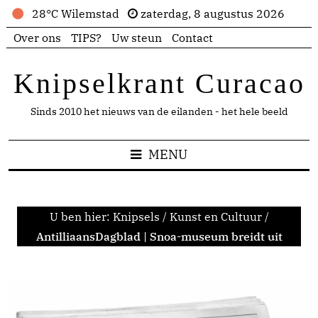
28°C Wilemstad
zaterdag, 8 augustus 2026
Over ons
TIPS?
Uw steun
Contact
Knipselkrant Curacao
Sinds 2010 het nieuws van de eilanden - het hele beeld
MENU
U ben hier:
Knipsels
/
Kunst en Cultuur
/
AntilliaansDagblad | Snoa-museum breidt uit