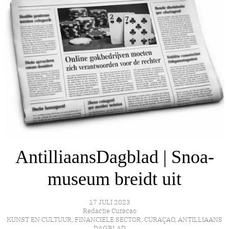
AntilliaansDagblad | Snoa-
museum breidt uit
17 JULI 2023
Redactie Curacao
KUNST EN CULTUUR
,
FINANCIELE SECTOR
,
CURAÇAO
,
ANTILLIAANS
DAGBLAD