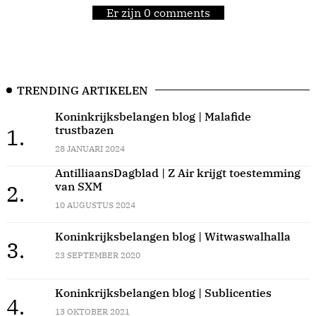
Er zijn 0 comments
TRENDING ARTIKELEN
Koninkrijksbelangen blog | Malafide
trustbazen
1.
28 JANUARI 2024
AntilliaansDagblad | Z Air krijgt toestemming
van SXM
2.
10 AUGUSTUS 2024
Koninkrijksbelangen blog | Witwaswalhalla
3.
23 SEPTEMBER 2020
Koninkrijksbelangen blog | Sublicenties
4.
13 OKTOBER 2021