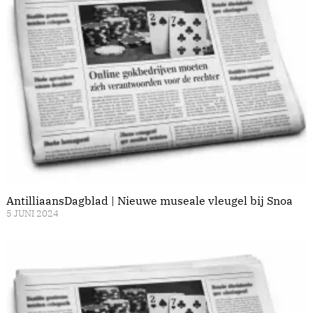
AntilliaansDagblad | Nieuwe museale vleugel bij Snoa
5 JUNI 2024