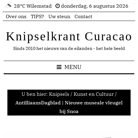
28°C Wilemstad
donderdag, 6 augustus 2026
Over ons
TIPS?
Uw steun
Contact
Knipselkrant Curacao
Sinds 2010 het nieuws van de eilanden - het hele beeld
MENU
U ben hier:
Knipsels
/
Kunst en Cultuur
/
AntilliaansDagblad | Nieuwe museale vleugel
bij Snoa