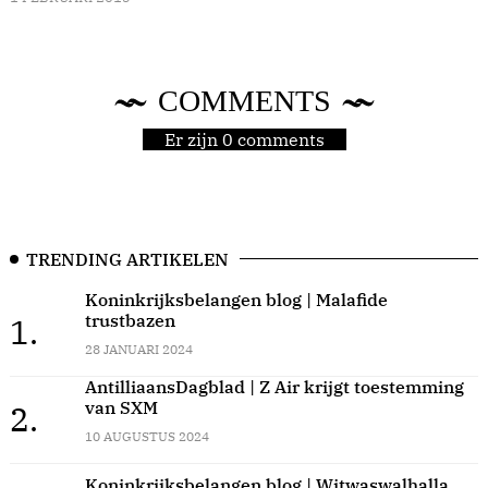
COMMENTS
Er zijn 0 comments
TRENDING ARTIKELEN
Koninkrijksbelangen blog | Malafide
trustbazen
1.
28 JANUARI 2024
AntilliaansDagblad | Z Air krijgt toestemming
van SXM
2.
10 AUGUSTUS 2024
Koninkrijksbelangen blog | Witwaswalhalla