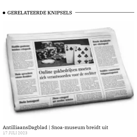
GERELATEERDE KNIPSELS
AntilliaansDagblad | Snoa-museum breidt uit
17 JULI 2023