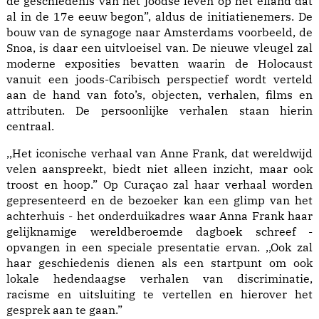
de geschiedenis van het joodse leven op het eiland dat
al in de 17e eeuw begon”, aldus de initiatienemers. De
bouw van de synagoge naar Amsterdams voorbeeld, de
Snoa, is daar een uitvloeisel van. De nieuwe vleugel zal
moderne exposities bevatten waarin de Holocaust
vanuit een joods-Caribisch perspectief wordt verteld
aan de hand van foto’s, objecten, verhalen, films en
attributen. De persoonlijke verhalen staan hierin
centraal.
,,Het iconische verhaal van Anne Frank, dat wereldwijd
velen aanspreekt, biedt niet alleen inzicht, maar ook
troost en hoop.” Op Curaçao zal haar verhaal worden
gepresenteerd en de bezoeker kan een glimp van het
achterhuis - het onderduikadres waar Anna Frank haar
gelijknamige wereldberoemde dagboek schreef -
opvangen in een speciale presentatie ervan. ,,Ook zal
haar geschiedenis dienen als een startpunt om ook
lokale hedendaagse verhalen van discriminatie,
racisme en uitsluiting te vertellen en hierover het
gesprek aan te gaan.”