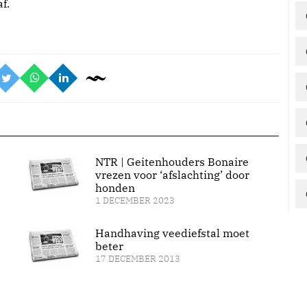
f.
NTR | Geitenhouders Bonaire
vrezen voor ‘afslachting’ door
honden
1 DECEMBER 2023
Handhaving veediefstal moet
beter
17 DECEMBER 2013