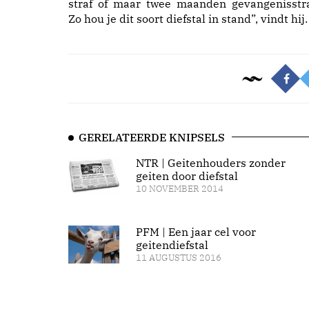
straf of maar twee maanden gevangenisstra
Zo hou je dit soort diefstal in stand”, vindt hij.
GERELATEERDE KNIPSELS
NTR | Geitenhouders zonder
geiten door diefstal
10 NOVEMBER 2014
PFM | Een jaar cel voor
geitendiefstal
11 AUGUSTUS 2016