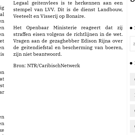
Legaal geitenvlees is te herkennen aan een
ig
stempel van LVV. Dit is de dienst Landbouw,
al
Veeteelt en Visserij op Bonaire.
en
en
Het Openbaar Ministerie reageert dat zij
en
straffen eisen volgens de richtlijnen in de wet.
et
Vragen aan de gezaghebber Edison Rijna over
en
de geitendiefstal en bescherming van boeren,
is
zijn niet beantwoord.
Bron:
NTR/CaribischNetwerk
on
at
st
ar
en
en
ke