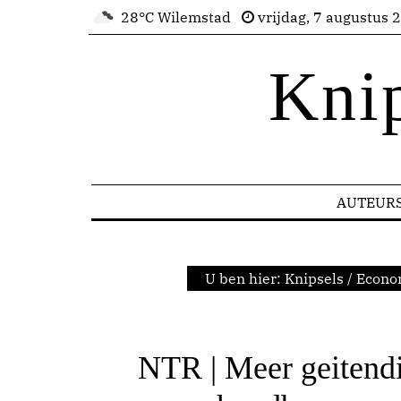
28°C Wilemstad
vrijdag, 7 augustus 
Kni
AUTEUR
U ben hier:
Knipsels
/
Econo
NTR | Meer geitendie