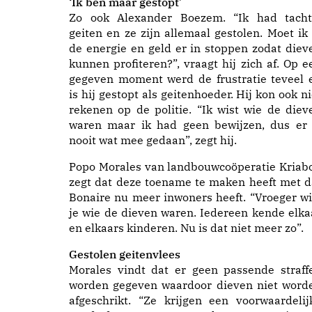
‘Ik ben maar gestopt’
Zo ook Alexander Boezem. “Ik had tacht
geiten en ze zijn allemaal gestolen. Moet ik 
de energie en geld er in stoppen zodat diev
kunnen profiteren?”, vraagt hij zich af. Op e
gegeven moment werd de frustratie teveel 
is hij gestopt als geitenhoeder. Hij kon ook ni
rekenen op de politie. “Ik wist wie de diev
waren maar ik had geen bewijzen, dus er 
nooit wat mee gedaan”, zegt hij.
Popo Morales van landbouwcoöperatie Kriab
zegt dat deze toename te maken heeft met d
Bonaire nu meer inwoners heeft. “Vroeger wi
je wie de dieven waren. Iedereen kende elka
en elkaars kinderen. Nu is dat niet meer zo”.
Gestolen geitenvlees
Morales vindt dat er geen passende straff
worden gegeven waardoor dieven niet word
afgeschrikt. “Ze krijgen een voorwaardelij