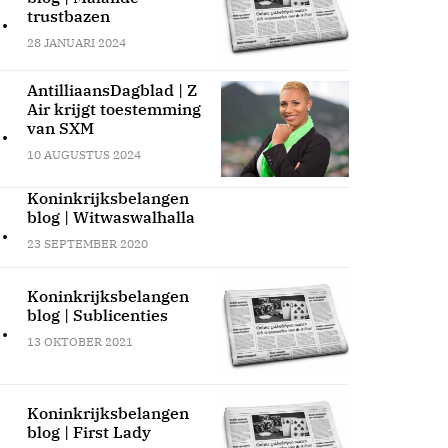
.
trustbazen
28 JANUARI 2024
AntilliaansDagblad | Z
Air krijgt toestemming
.
van SXM
10 AUGUSTUS 2024
Koninkrijksbelangen
blog | Witwaswalhalla
.
23 SEPTEMBER 2020
Koninkrijksbelangen
blog | Sublicenties
.
13 OKTOBER 2021
Koninkrijksbelangen
blog | First Lady
.