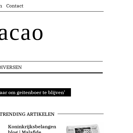
n
Contact
acao
DIVERSEN
aar om geitenboer te blijven’
TRENDING ARTIKELEN
Koninkrijksbelangen
blog | Malafide