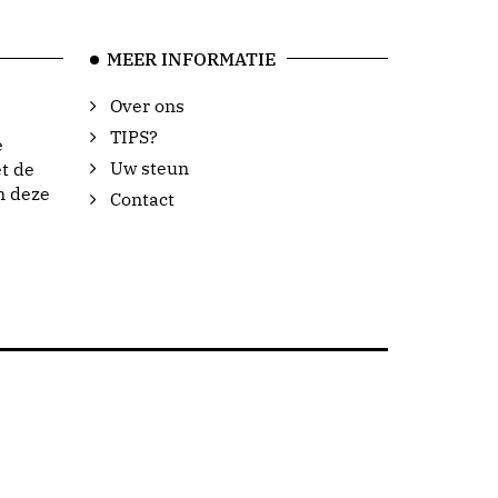
MEER INFORMATIE
Over ons
TIPS?
e
Uw steun
t de
n deze
Contact