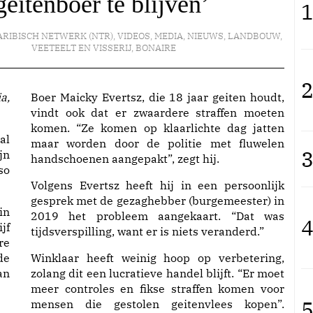
itenboer te blijven’
1
ARIBISCH NETWERK (NTR)
,
VIDEOS
,
MEDIA
,
NIEUWS
,
LANDBOUW,
VEETEELT EN VISSERIJ
,
BONAIRE
2
Boer Maicky Evertsz, die 18 jaar geiten houdt,
vindt ook dat er zwaardere straffen moeten
komen. “Ze komen op klaarlichte dag jatten
al
maar worden door de politie met fluwelen
3
jn
handschoenen aangepakt”, zegt hij.
so
Volgens Evertsz heeft hij in een persoonlijk
gesprek met de gezaghebber (burgemeester) in
in
2019 het probleem aangekaart. “Dat was
4
jf
tijdsverspilling, want er is niets veranderd.”
re
de
Winklaar heeft weinig hoop op verbetering,
an
zolang dit een lucratieve handel blijft. “Er moet
meer controles en fikse straffen komen voor
5
mensen die gestolen geitenvlees kopen”.