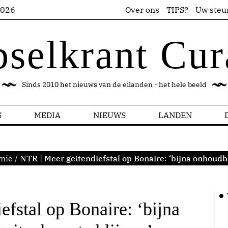
2026
Over ons
TIPS?
Uw steu
pselkrant Cur
Sinds 2010 het nieuws van de eilanden - het hele beeld
S
MEDIA
NIEUWS
LANDEN
mie
/
NTR | Meer geitendiefstal op Bonaire: ‘bijna onhoudb
fstal op Bonaire: ‘bijna