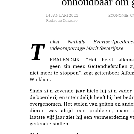
onhoudbaar om ge
14 JANUARI 2021
ECONOMIE
,
C
Redactie Curacao
Tekst Nathaly Evertsz-Ipcedencia,
videoreportage Marit Severijnse
KRALENDIJK- “Het heeft allema
geen zin meer. Geitendiefstallen zi
niet meer te stoppen”, zegt geitenboer Alfon
Winklaar.
Sinds zijn zevende jaar hielp hij zijn vader 
de boerderij en uiteindelijk heeft hij het bedri
overgenomen. Het stelen van geiten en ande
dieren was altijd een probleem, maar 
laatste vijf jaar ziet hij een vermeerdering v
geitendiefstallen.