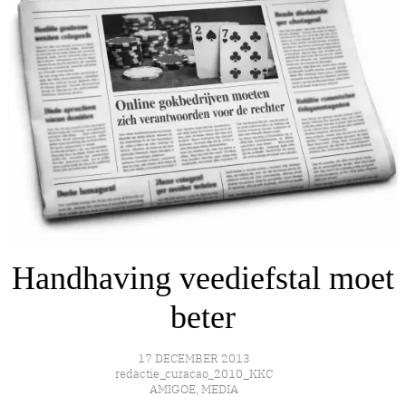
Handhaving veediefstal moet
beter
17 DECEMBER 2013
redactie_curacao_2010_KKC
AMIGOE
,
MEDIA