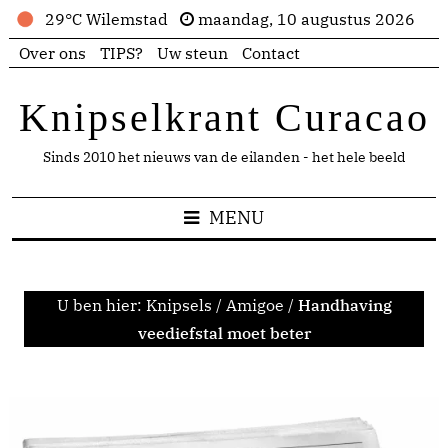
29°C Wilemstad
maandag, 10 augustus 2026
Over ons
TIPS?
Uw steun
Contact
Knipselkrant Curacao
Sinds 2010 het nieuws van de eilanden - het hele beeld
MENU
U ben hier:
Knipsels
/
Amigoe
/
Handhaving
veediefstal moet beter