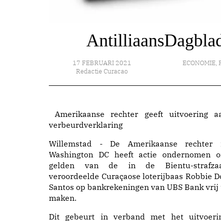
AntilliaansDagblad
17 FEBRUARI 2021
ECONOMIE
,
Redactie Curacao
Amerikaanse rechter geeft uitvoering a
verbeurdverklaring
Willemstad - De Amerikaanse rechter 
Washington DC heeft actie ondernomen 
gelden van de in de Bientu-strafza
veroordeelde Curaçaose loterijbaas Robbie D
Santos op bankrekeningen van UBS Bank vrij 
maken.
Dit gebeurt in verband met het uitvoeri