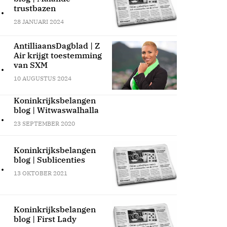
.
trustbazen
28 JANUARI 2024
AntilliaansDagblad | Z
Air krijgt toestemming
.
van SXM
10 AUGUSTUS 2024
Koninkrijksbelangen
blog | Witwaswalhalla
.
23 SEPTEMBER 2020
Koninkrijksbelangen
blog | Sublicenties
.
13 OKTOBER 2021
Koninkrijksbelangen
blog | First Lady
.