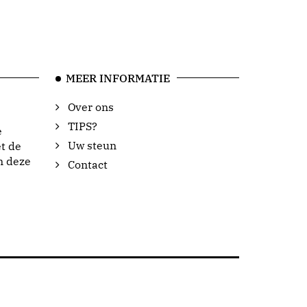
MEER INFORMATIE
Over ons
TIPS?
e
Uw steun
t de
n deze
Contact