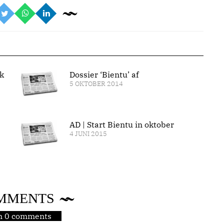
k
Dossier ‘Bientu’ af
5 OKTOBER 2014
AD | Start Bientu in oktober
4 JUNI 2015
MMENTS
jn 0 comments