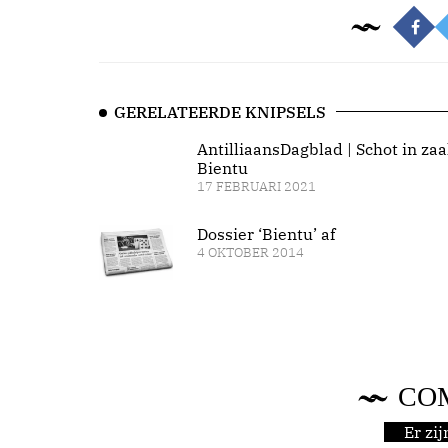
GERELATEERDE KNIPSELS
AntilliaansDagblad | Schot in zaa
Bientu
17 FEBRUARI 2021
Dossier ‘Bientu’ af
4 OKTOBER 2014
CO
Er zi