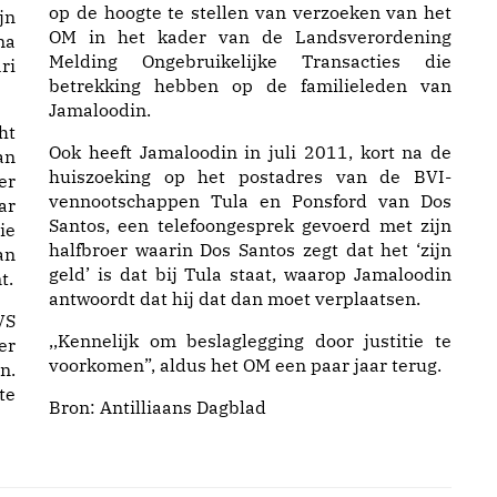
op de hoogte te stellen van verzoeken van het
jn
OM in het kader van de Landsverordening
na
Melding Ongebruikelijke Transacties die
ri
betrekking hebben op de familieleden van
Jamaloodin.
ht
Ook heeft Jamaloodin in juli 2011, kort na de
an
huiszoeking op het postadres van de BVI-
er
vennootschappen Tula en Ponsford van Dos
ar
Santos, een telefoongesprek gevoerd met zijn
ie
halfbroer waarin Dos Santos zegt dat het ‘zijn
an
geld’ is dat bij Tula staat, waarop Jamaloodin
t.
antwoordt dat hij dat dan moet verplaatsen.
VS
,,Kennelijk om beslaglegging door justitie te
er
voorkomen”, aldus het OM een paar jaar terug.
n.
te
Bron:
Antilliaans Dagblad