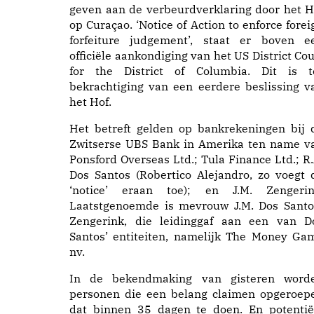
geven aan de verbeurdverklaring door het H
op Curaçao. ‘Notice of Action to enforce forei
forfeiture judgement’, staat er boven e
officiële aankondiging van het US District Cou
for the District of Columbia. Dit is t
bekrachtiging van een eerdere beslissing v
het Hof.
Het betreft gelden op bankrekeningen bij 
Zwitserse UBS Bank in Amerika ten name v
Ponsford Overseas Ltd.; Tula Finance Ltd.; R.
Dos Santos (Robertico Alejandro, zo voegt 
‘notice’ eraan toe); en J.M. Zengerin
Laatstgenoemde is mevrouw J.M. Dos Santo
Zengerink, die leidinggaf aan een van D
Santos’ entiteiten, namelijk The Money Ga
nv.
In de bekendmaking van gisteren word
personen die een belang claimen opgeroep
dat binnen 35 dagen te doen. En potentië