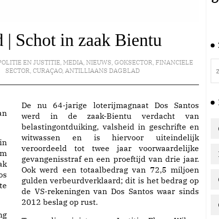
 | Schot in zaak Bientu
POLITIE EN JUSTITIE
,
MEDIA
,
NIEUWS
,
GOKSECTOR
,
FINANCIELE
SECTOR
,
CURAÇAO
,
ANTILLIAANS DAGBLAD
De nu 64-jarige loterijmagnaat Dos Santos
an
werd in de zaak-Bientu verdacht van
belastingontduiking, valsheid in geschrifte en
witwassen en is hiervoor uiteindelijk
in
veroordeeld tot twee jaar voorwaardelijke
om
gevangenisstraf en een proeftijd van drie jaar.
ak
Ook werd een totaalbedrag van 72,5 miljoen
os
gulden verbeurdverklaard; dit is het bedrag op
te
de VS-rekeningen van Dos Santos waar sinds
2012 beslag op rust.
ng