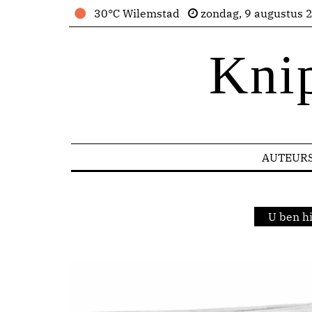
30°C Wilemstad
zondag, 9 augustus 
Kni
AUTEUR
U ben h