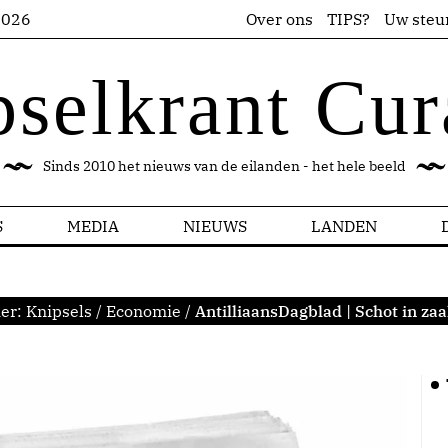
2026
Over ons
TIPS?
Uw steu
pselkrant Cur
Sinds 2010 het nieuws van de eilanden - het hele beeld
S
MEDIA
NIEUWS
LANDEN
ier:
Knipsels
/
Economie
/
AntilliaansDagblad | Schot in za