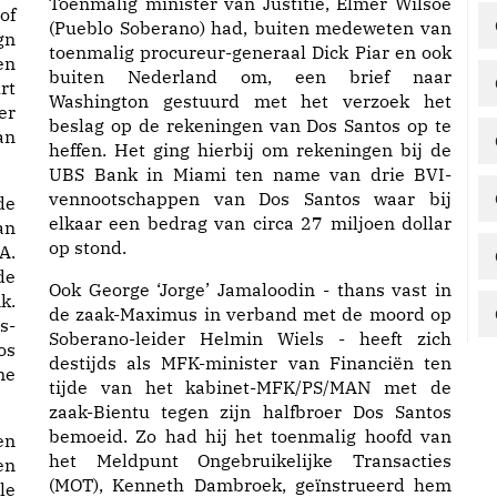
Toenmalig minister van Justitie, Elmer Wilsoe
of
(Pueblo Soberano) had, buiten medeweten van
gn
toenmalig procureur-generaal Dick Piar en ook
en
buiten Nederland om, een brief naar
rt
Washington gestuurd met het verzoek het
er
beslag op de rekeningen van Dos Santos op te
an
heffen. Het ging hierbij om rekeningen bij de
UBS Bank in Miami ten name van drie BVI-
vennootschappen van Dos Santos waar bij
de
elkaar een bedrag van circa 27 miljoen dollar
an
op stond.
A.
de
Ook George ‘Jorge’ Jamaloodin - thans vast in
k.
de zaak-Maximus in verband met de moord op
s-
Soberano-leider Helmin Wiels - heeft zich
os
destijds als MFK-minister van Financiën ten
me
tijde van het kabinet-MFK/PS/MAN met de
zaak-Bientu tegen zijn halfbroer Dos Santos
bemoeid. Zo had hij het toenmalig hoofd van
en
het Meldpunt Ongebruikelijke Transacties
en
(MOT), Kenneth Dambroek, geïnstrueerd hem
le