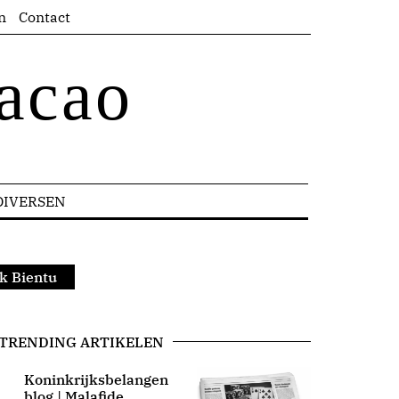
n
Contact
acao
DIVERSEN
ak Bientu
TRENDING ARTIKELEN
Koninkrijksbelangen
blog | Malafide