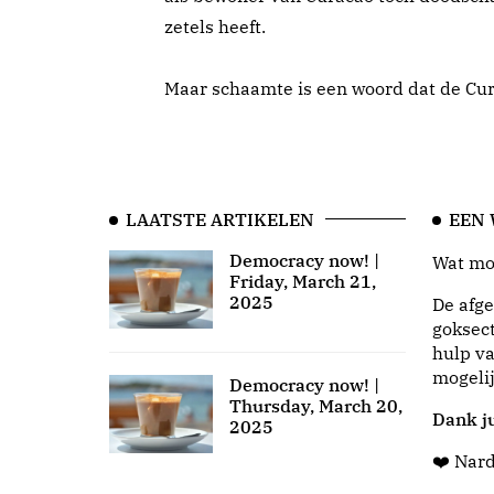
zetels heeft.
Maar schaamte is een woord dat de Cur
LAATSTE ARTIKELEN
EEN
Democracy now! |
Wat moo
Friday, March 21,
2025
De afge
goksect
hulp va
mogeli
Democracy now! |
Thursday, March 20,
Dank ju
2025
❤️ Nar