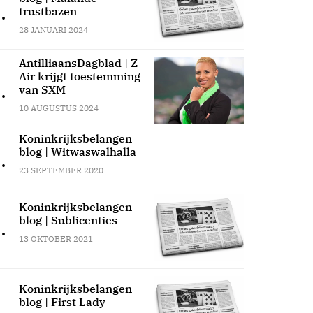
.
trustbazen
28 JANUARI 2024
AntilliaansDagblad | Z
Air krijgt toestemming
.
van SXM
10 AUGUSTUS 2024
Koninkrijksbelangen
blog | Witwaswalhalla
.
23 SEPTEMBER 2020
Koninkrijksbelangen
blog | Sublicenties
.
13 OKTOBER 2021
Koninkrijksbelangen
blog | First Lady
.