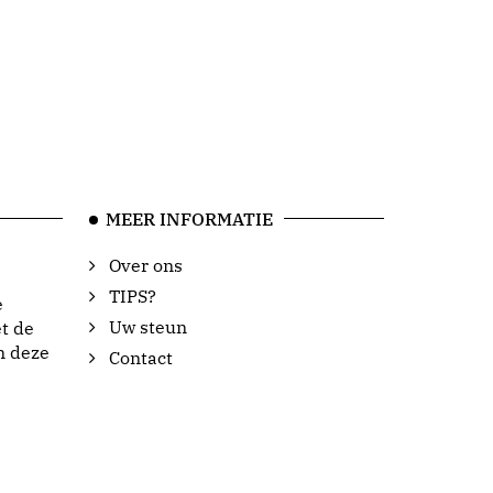
MEER INFORMATIE
Over ons
TIPS?
e
Uw steun
t de
n deze
Contact