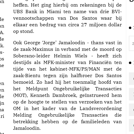
an
heffen. Het ging hierbij om rekeningen bij de
UBS Bank in Miami ten name van drie BVI-
vennootschappen van Dos Santos waar bij
de
elkaar een bedrag van circa 27 miljoen dollar
an
op stond.
A.
de
Ook George ‘Jorge’ Jamaloodin - thans vast in
k.
de zaak-Maximus in verband met de moord op
s-
Soberano-leider Helmin Wiels - heeft zich
os
destijds als MFK-minister van Financiën ten
me
tijde van het kabinet-MFK/PS/MAN met de
zaak-Bientu tegen zijn halfbroer Dos Santos
bemoeid. Zo had hij het toenmalig hoofd van
en
het Meldpunt Ongebruikelijke Transacties
en
(MOT), Kenneth Dambroek, geïnstrueerd hem
le
op de hoogte te stellen van verzoeken van het
jn
OM in het kader van de Landsverordening
na
Melding Ongebruikelijke Transacties die
ri
betrekking hebben op de familieleden van
Jamaloodin.