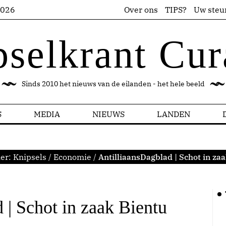
2026
Over ons
TIPS?
Uw steu
pselkrant Cur
Sinds 2010 het nieuws van de eilanden - het hele beeld
S
MEDIA
NIEUWS
LANDEN
ier:
Knipsels
/
Economie
/
AntilliaansDagblad | Schot in za
 | Schot in zaak Bientu