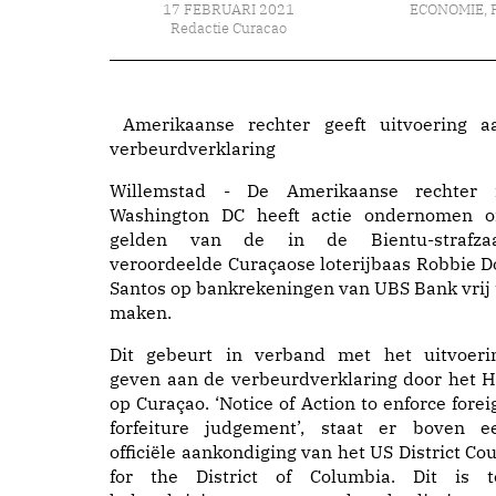
17 FEBRUARI 2021
ECONOMIE
,
Redactie Curacao
Amerikaanse rechter geeft uitvoering a
verbeurdverklaring
Willemstad - De Amerikaanse rechter 
Washington DC heeft actie ondernomen 
gelden van de in de Bientu-strafza
veroordeelde Curaçaose loterijbaas Robbie D
Santos op bankrekeningen van UBS Bank vrij 
maken.
Dit gebeurt in verband met het uitvoeri
geven aan de verbeurdverklaring door het H
op Curaçao. ‘Notice of Action to enforce forei
forfeiture judgement’, staat er boven e
officiële aankondiging van het US District Cou
for the District of Columbia. Dit is t