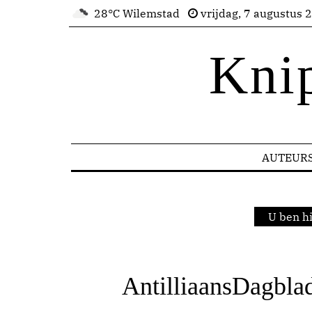
28°C Wilemstad
vrijdag, 7 augustus 
Kni
AUTEUR
U ben h
AntilliaansDagblad