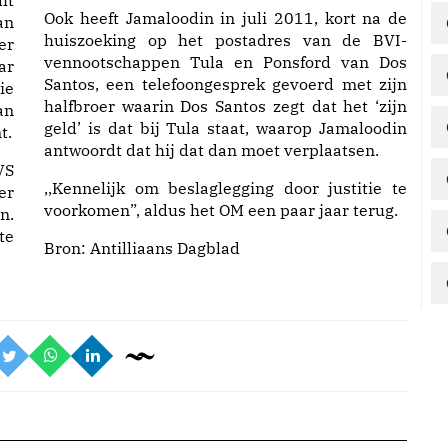
ht
Ook heeft Jamaloodin in juli 2011, kort na de
an
huiszoeking op het postadres van de BVI-
er
vennootschappen Tula en Ponsford van Dos
ar
Santos, een telefoongesprek gevoerd met zijn
ie
halfbroer waarin Dos Santos zegt dat het ‘zijn
an
geld’ is dat bij Tula staat, waarop Jamaloodin
t.
antwoordt dat hij dat dan moet verplaatsen.
VS
,,Kennelijk om beslaglegging door justitie te
er
voorkomen”, aldus het OM een paar jaar terug.
n.
te
Bron:
Antilliaans Dagblad