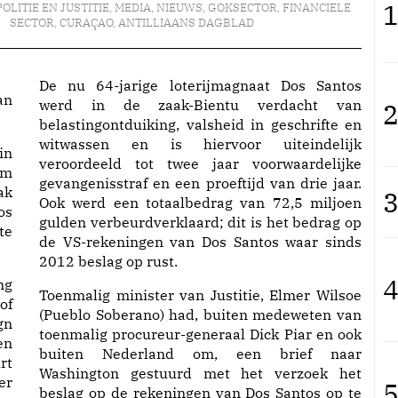
1
POLITIE EN JUSTITIE
,
MEDIA
,
NIEUWS
,
GOKSECTOR
,
FINANCIELE
SECTOR
,
CURAÇAO
,
ANTILLIAANS DAGBLAD
De nu 64-jarige loterijmagnaat Dos Santos
an
werd in de zaak-Bientu verdacht van
2
belastingontduiking, valsheid in geschrifte en
witwassen en is hiervoor uiteindelijk
in
veroordeeld tot twee jaar voorwaardelijke
om
gevangenisstraf en een proeftijd van drie jaar.
ak
3
Ook werd een totaalbedrag van 72,5 miljoen
os
gulden verbeurdverklaard; dit is het bedrag op
te
de VS-rekeningen van Dos Santos waar sinds
2012 beslag op rust.
4
ng
Toenmalig minister van Justitie, Elmer Wilsoe
of
(Pueblo Soberano) had, buiten medeweten van
gn
toenmalig procureur-generaal Dick Piar en ook
en
buiten Nederland om, een brief naar
rt
Washington gestuurd met het verzoek het
er
5
beslag op de rekeningen van Dos Santos op te