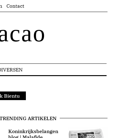
n
Contact
acao
DIVERSEN
ak Bientu
TRENDING ARTIKELEN
Koninkrijksbelangen
blog | Malafide