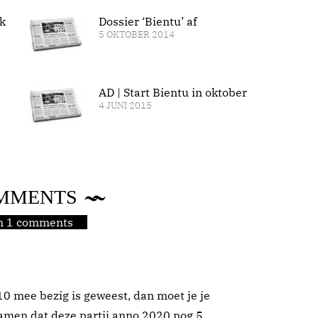
k
Dossier ‘Bientu’ af
5 OKTOBER 2014
AD | Start Bientu in oktober
4 JUNI 2015
MMENTS
jn 1 comments
10 mee bezig is geweest, dan moet je je
amen dat deze partij anno 2020 nog 5