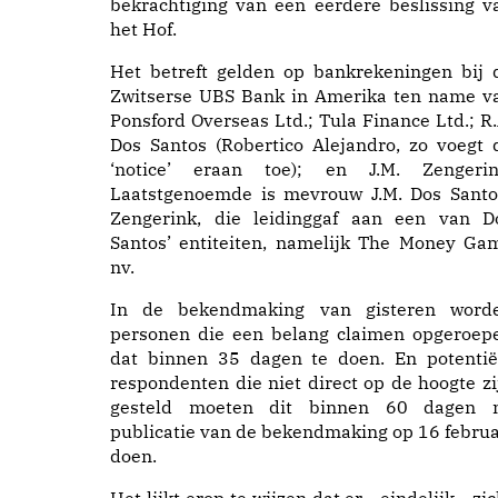
bekrachtiging van een eerdere beslissing v
het Hof.
Het betreft gelden op bankrekeningen bij 
Zwitserse UBS Bank in Amerika ten name v
Ponsford Overseas Ltd.; Tula Finance Ltd.; R.
Dos Santos (Robertico Alejandro, zo voegt 
‘notice’ eraan toe); en J.M. Zengerin
Laatstgenoemde is mevrouw J.M. Dos Santo
Zengerink, die leidinggaf aan een van D
Santos’ entiteiten, namelijk The Money Ga
nv.
In de bekendmaking van gisteren word
personen die een belang claimen opgeroep
dat binnen 35 dagen te doen. En potentië
respondenten die niet direct op de hoogte zi
gesteld moeten dit binnen 60 dagen 
publicatie van de bekendmaking op 16 februa
doen.