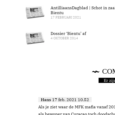
AntilliaansDagblad | Schot in zaa
Bientu
17 FEBRUARI 2021
Dossier ‘Bientu’ af
4 OKTOBER 2014
CO
Er zi
Hans
17 feb. 2021 10.52
Als je ziet waar de MFK mafia vanaf 20
als bewoner van Curacao toch doodsch