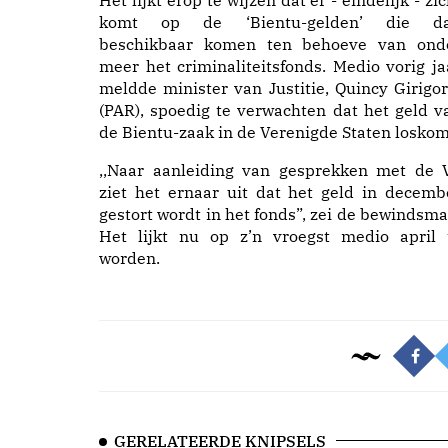
Het lijkt erop te wijzen dat er - eindelijk - zic
komt op de ‘Bientu-gelden’ die d
beschikbaar komen ten behoeve van ond
meer het criminaliteitsfonds. Medio vorig ja
meldde minister van Justitie, Quincy Girigor
(PAR), spoedig te verwachten dat het geld v
de Bientu-zaak in de Verenigde Staten loskom
,,Naar aanleiding van gesprekken met de 
ziet het ernaar uit dat het geld in decemb
gestort wordt in het fonds”, zei de bewindsma
Het lijkt nu op z’n vroegst medio april 
worden.
GERELATEERDE KNIPSELS