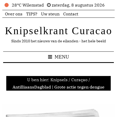
28°C Wilemstad
zaterdag, 8 augustus 2026
Over ons
TIPS?
Uw steun
Contact
Knipselkrant Curacao
Sinds 2010 het nieuws van de eilanden - het hele beeld
MENU
U ben hier:
Knipsels
/
Curaçao
/
AntilliaansDagblad | Grote actie tegen dengue