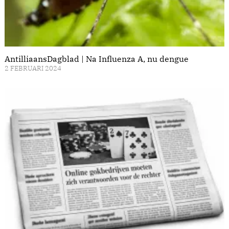
AntilliaansDagblad | Na Influenza A, nu dengue
2 FEBRUARI 2024