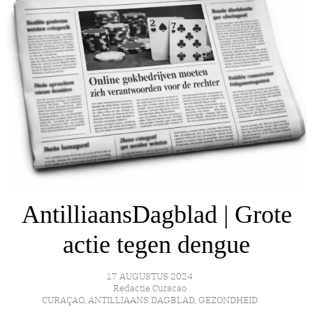
AntilliaansDagblad | Grote
actie tegen dengue
17 AUGUSTUS 2024
Redactie Curacao
CURAÇAO
,
ANTILLIAANS DAGBLAD
,
GEZONDHEID