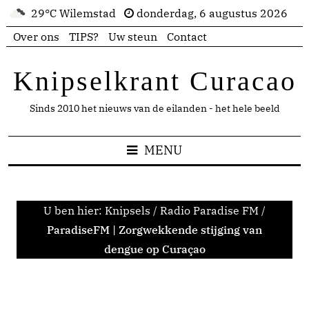
29°C Wilemstad
donderdag, 6 augustus 2026
Over ons
TIPS?
Uw steun
Contact
Knipselkrant Curacao
Sinds 2010 het nieuws van de eilanden - het hele beeld
MENU
U ben hier:
Knipsels
/
Radio Paradise FM
/
ParadiseFM | Zorgwekkende stijging van
dengue op Curaçao