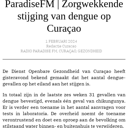
ParadiseFM | Zorgwekkende
stijging van dengue op
Curaçao
1 FEBRUARI 2024
Redactie Curacao
RADIO PARADISE FM
,
CURAÇAO
,
GEZONDHEID
De Dienst Openbare Gezondheid van Curaçao heeft
gisteravond bekend gemaakt dat het aantal dengue-
gevallen op het eiland aan het stijgen is.
In totaal zijn in de laatste zes weken 31 gevallen van
dengue bevestigd, evenals één geval van chikungunya.
Er is verder een toename in het aantal aanvragen voor
tests in laboratoria. De overheid noemt de toename
verontrustend en doet een oproep aan de bevolking om
stilstaand water binnen- en buitenshuis te verwijderen.