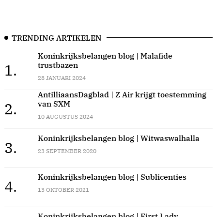
TRENDING ARTIKELEN
Koninkrijksbelangen blog | Malafide
trustbazen
1.
28 JANUARI 2024
AntilliaansDagblad | Z Air krijgt toestemming
van SXM
2.
10 AUGUSTUS 2024
Koninkrijksbelangen blog | Witwaswalhalla
3.
23 SEPTEMBER 2020
Koninkrijksbelangen blog | Sublicenties
4.
13 OKTOBER 2021
Koninkrijksbelangen blog | First Lady