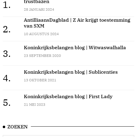
trustbazen
1.
28 JANUARI 2024
AntilliaansDagblad | Z Air krijgt toestemming
van SXM
2.
10 AUGUSTUS 2024
Koninkrijksbelangen blog | Witwaswalhalla
3.
23 SEPTEMBER 2020
Koninkrijksbelangen blog | Sublicenties
4.
13 OKTOBER 2021
Koninkrijksbelangen blog | First Lady
5.
21 MEI 2023
ZOEKEN