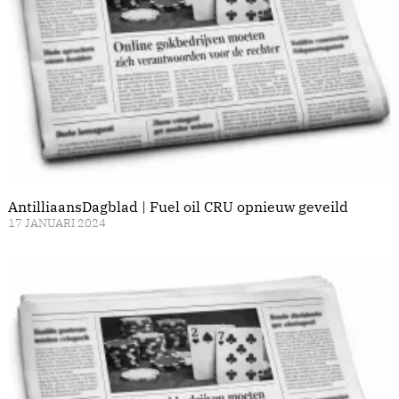
AntilliaansDagblad | Fuel oil CRU opnieuw geveild
17 JANUARI 2024