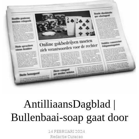
AntilliaansDagblad |
Bullenbaai-soap gaat door
14 FEBRUARI 2024
Redactie Curacao