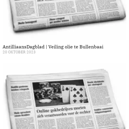
AntilliaansDagblad | Veiling olie te Bullenbaai
20 OKTOBER 2023