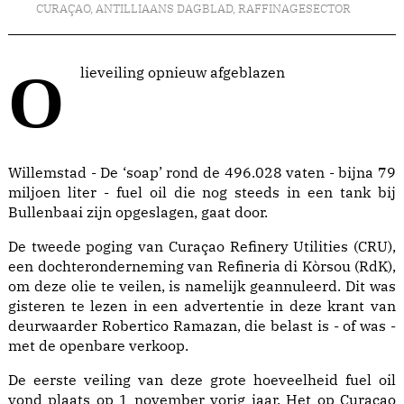
CURAÇAO
,
ANTILLIAANS DAGBLAD
,
RAFFINAGESECTOR
Olieveiling opnieuw afgeblazen
Willemstad - De ‘soap’ rond de 496.028 vaten - bijna 79
miljoen liter - fuel oil die nog steeds in een tank bij
Bullenbaai zijn opgeslagen, gaat door.
De tweede poging van Curaçao Refinery Utilities (CRU),
een dochteronderneming van Refineria di Kòrsou (RdK),
om deze olie te veilen, is namelijk geannuleerd. Dit was
gisteren te lezen in een advertentie in deze krant van
deurwaarder Robertico Ramazan, die belast is - of was -
met de openbare verkoop.
De eerste veiling van deze grote hoeveelheid fuel oil
vond plaats op 1 november vorig jaar. Het op Curaçao