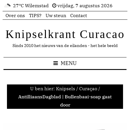
27°C Wilemstad
vrijdag, 7 augustus 2026
Over ons
TIPS?
Uw steun
Contact
Knipselkrant Curacao
Sinds 2010 het nieuws van de eilanden - het hele beeld
MENU
U ben hier:
Knipsels
/
Curaçao
/
AntilliaansDagblad | Bullenbaai-soap gaat
door