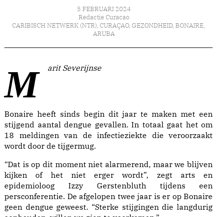
5 FEBRUARI 2024
Redactie Curacao
CARIBISCH NETWERK (NTR)
,
CURAÇAO
,
GEZONDHEID
,
BONAIRE
,
ARUBA
Marit Severijnse
Bonaire heeft sinds begin dit jaar te maken met een
stijgend aantal dengue gevallen. In totaal gaat het om
18 meldingen van de infectieziekte die veroorzaakt
wordt door de tijgermug.
“Dat is op dit moment niet alarmerend, maar we blijven
kijken of het niet erger wordt”, zegt arts en
epidemioloog Izzy Gerstenbluth tijdens een
persconferentie. De afgelopen twee jaar is er op Bonaire
geen dengue geweest. “Sterke stijgingen die langdurig