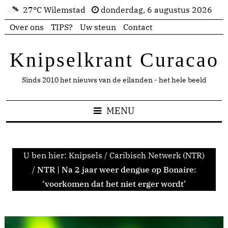
27°C Wilemstad
donderdag, 6 augustus 2026
Over ons
TIPS?
Uw steun
Contact
Knipselkrant Curacao
Sinds 2010 het nieuws van de eilanden - het hele beeld
MENU
U ben hier:
Knipsels
/
Caribisch Netwerk (NTR)
/
NTR | Na 2 jaar weer dengue op Bonaire:
‘voorkomen dat het niet erger wordt’