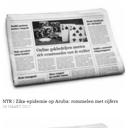
NTR | Zika-epidemie op Aruba: rommelen met cijfers
26 MAART 2017