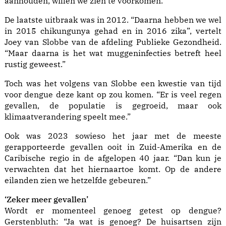
aanhouden, willen we zien te voorkomen.”
De laatste uitbraak was in 2012. “Daarna hebben we wel
in 2015 chikungunya gehad en in 2016 zika”, vertelt
Joey van Slobbe van de afdeling Publieke Gezondheid.
“Maar daarna is het wat muggeninfecties betreft heel
rustig geweest.”
Toch was het volgens van Slobbe een kwestie van tijd
voor dengue deze kant op zou komen. “Er is veel regen
gevallen, de populatie is gegroeid, maar ook
klimaatverandering speelt mee.”
Ook was 2023 sowieso het jaar met de meeste
gerapporteerde gevallen ooit in Zuid-Amerika en de
Caribische regio in de afgelopen 40 jaar. “Dan kun je
verwachten dat het hiernaartoe komt. Op de andere
eilanden zien we hetzelfde gebeuren.”
‘Z
eker meer gevallen’
Wordt er momenteel genoeg getest op dengue?
Gerstenbluth: “Ja wat is genoeg? De huisartsen zijn