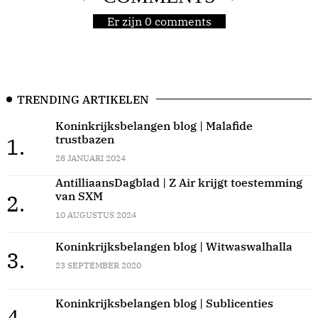
Er zijn 0 comments
TRENDING ARTIKELEN
Koninkrijksbelangen blog | Malafide
trustbazen
1.
28 JANUARI 2024
AntilliaansDagblad | Z Air krijgt toestemming
van SXM
2.
10 AUGUSTUS 2024
Koninkrijksbelangen blog | Witwaswalhalla
3.
23 SEPTEMBER 2020
Koninkrijksbelangen blog | Sublicenties
4.