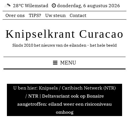
28°C Wilemstad
donderdag, 6 augustus 2026
Over ons
TIPS?
Uw steun
Contact
Knipselkrant Curacao
Sinds 2010 het nieuws van de eilanden - het hele beeld
MENU
U ben hier:
Knipsels
/
Caribisch Netwerk (NTR)
/
NTR | Deltavariant ook op Bonaire
aangetroffen: eiland weer een risiconiveau
omhoog