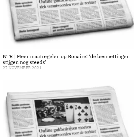
NTR | Meer maatregelen op Bonaire: ‘de besmettingen
stijgen nog steeds’
27 NOVEMBER 2021