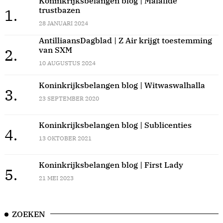
Koninkrijksbelangen blog | Malafide
trustbazen
1.
28 JANUARI 2024
AntilliaansDagblad | Z Air krijgt toestemming
van SXM
2.
10 AUGUSTUS 2024
Koninkrijksbelangen blog | Witwaswalhalla
3.
23 SEPTEMBER 2020
Koninkrijksbelangen blog | Sublicenties
4.
13 OKTOBER 2021
Koninkrijksbelangen blog | First Lady
5.
21 MEI 2023
ZOEKEN