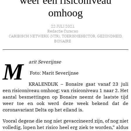
weer een risiconiveau
omhoog
22 JULI 2021
Redactie Curacao
CARIBISCH NETWERK (NTR)
,
TOERISMESECTOR
,
GEZONDHEID
,
BONAIRE
Marit Severijnse
Foto: Marit Severijnse
KRALENDIJK – Bonaire gaat vanaf 23 juli
een risiconiveau omhoog; van risiconiveau 1 naar 2. Het
aantal besmettingen op Bonaire neemt de laatste tijd
weer toe en ook werd deze week bekend dat de
coronavariant Delta op het eiland is.
Vooral degene die nog niet gevaccineerd zijn, of nog niet
volledig, lopen het risico heel erg ziek te worden,“ aldus