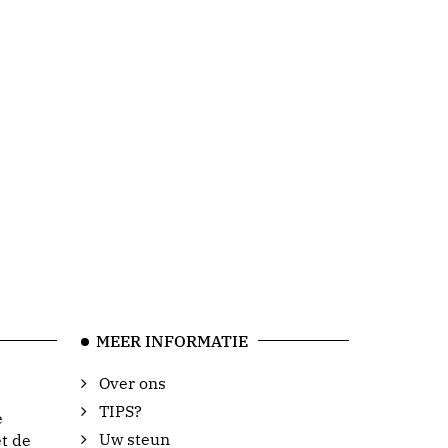
MEER INFORMATIE
Over ons
TIPS?
e
Uw steun
t de