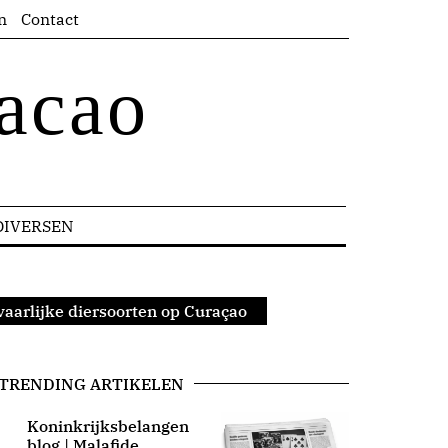
n
Contact
acao
DIVERSEN
vaarlijke diersoorten op Curaçao
TRENDING ARTIKELEN
Koninkrijksbelangen
blog | Malafide