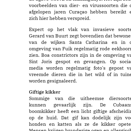
voorbeelden van dier- en virussoorten die 
afgelopen jaren Curaçao hebben bereikt 
zich hier hebben verspreid.
Expert op het vlak van invasieve soort
Gerard van Buurt zegt bovendien dat bewone
van de wijken Santa Catharina en in 
omgeving van Fuik regelmatig rode eekhoor
zien. Boa constrictors zijn in de omgeving v
Sint Joris gespot en gevangen. Op socia
media worden regelmatig foto's gepost v
vreemde dieren die in het wild of in tuin
worden gesignaleerd.
Giftige kikker
Sommige van die uitheemse diersoort
kunnen gevaarlijk zijn. De Cubaan
boomkikker heeft een licht giftige afscheidi
op de huid. Dat gif kan dodelijk zijn vo
honden en katten als ze de kikker opete
Mensen krijgen branderige ogen en allergisc