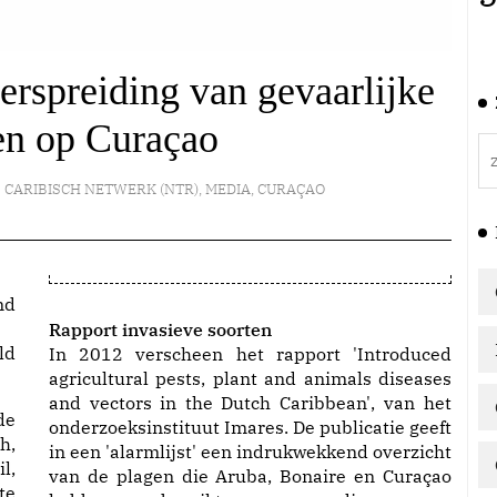
erspreiding van gevaarlijke
en op Curaçao
CARIBISCH NETWERK (NTR)
,
MEDIA
,
CURAÇAO
Rapport invasieve soorten
ld
In 2012 verscheen het rapport
'Introduced
agricultural pests, plant and animals diseases
and vectors in the Dutch Caribbean'
, van het
de
onderzoeksinstituut Imares. De publicatie geeft
h,
in een 'alarmlijst' een indrukwekkend overzicht
l,
van de plagen die Aruba, Bonaire en Curaçao
te