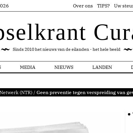
2026
Over ons
TIPS?
Uw steu
pselkrant Cur
Sinds 2010 het nieuws van de eilanden - het hele beeld
S
MEDIA
NIEUWS
LANDEN
 Netwerk (NTR)
/
Geen preventie tegen verspreiding van ge