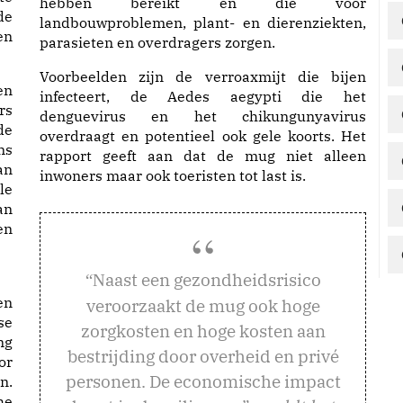
hebben bereikt en die voor
de
landbouwproblemen, plant- en dierenziekten,
en
parasieten en overdragers zorgen.
Voorbeelden zijn de verroaxmijt die bijen
en
infecteert, de Aedes aegypti die het
rs
denguevirus en het chikungunyavirus
de
overdraagt en potentieel ook gele koorts. Het
ns
rapport geeft aan dat de mug niet alleen
an
inwoners maar ook toeristen tot last is.
le
an
en
aast een gezondheidsrisico
“N
en
veroorzaakt de mug ook hoge
se
zorgkosten en hoge kosten aan
ng
bestrijding door overheid en privé
or
personen. De economische impact
n.
he