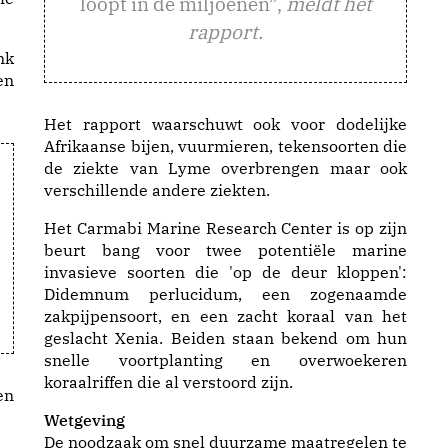
loopt in de miljoenen”,
meldt het
rapport.
nk
en
Het rapport waarschuwt ook voor dodelijke
Afrikaanse bijen, vuurmieren, tekensoorten die
de ziekte van Lyme overbrengen maar ook
verschillende andere ziekten.
Het Carmabi Marine Research Center is op zijn
beurt bang voor twee potentiële marine
invasieve soorten die 'op de deur kloppen':
Didemnum perlucidum, een zogenaamde
zakpijpensoort, en een zacht koraal van het
geslacht Xenia. Beiden staan bekend om hun
snelle voortplanting en overwoekeren
koraalriffen die al verstoord zijn.
en
Wetgeving
De noodzaak om snel duurzame maatregelen te