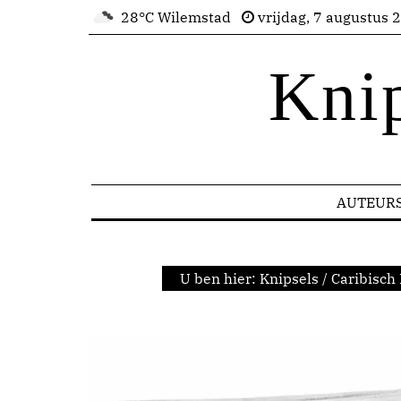
28°C Wilemstad
vrijdag, 7 augustus 
Kni
AUTEUR
U ben hier:
Knipsels
/
Caribisch