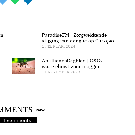
in
ParadiseFM | Zorgwekkende
stijging van dengue op Curaçao
1 FEBRUARI 2024
AntilliaansDagblad | G&Gz
waarschuwt voor muggen
11 NOVEMBER 2023
MMENTS
jn 1 comments