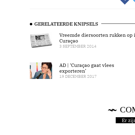
GERELATEERDE KNIPSELS
Vreemde diersoorten rukken op 
Curaçao
3 SEPTEMBER 2014
AD | ‘Curaçao gaat vlees
exporteren’
19 DECEMBER 2017
CO
Er zi