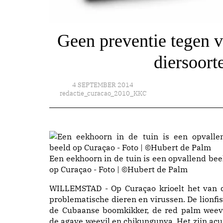
Geen preventie tegen v
diersoort
4 SEPTEMBER 2014
redactie_curacao_2010_KKC
Een eekhoorn in de tuin is een opvallend bee
op Curaçao - Foto | ©Hubert de Palm
WILLEMSTAD - Op Curaçao krioelt het van 
problematische dieren en virussen. De lionfis
de Cubaanse boomkikker, de red palm weevi
de agave weevil en chikungunya. Het zijn acu