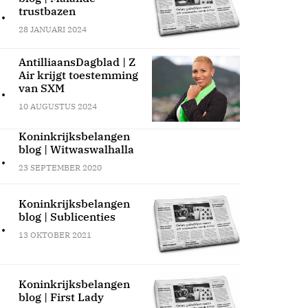
.
trustbazen
28 JANUARI 2024
AntilliaansDagblad | Z
Air krijgt toestemming
.
van SXM
10 AUGUSTUS 2024
Koninkrijksbelangen
blog | Witwaswalhalla
.
23 SEPTEMBER 2020
Koninkrijksbelangen
blog | Sublicenties
.
13 OKTOBER 2021
Koninkrijksbelangen
blog | First Lady
.