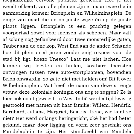
wendt of keert, van alle pleinen zijn er maar twee die in
aanmerking komen: Brionplein en Wilhelminaplein. De
enige van maat die én op juiste wijze én op de juiste
plaats liggen. Brionplein is een prachtig gelegen
voorportaal zowel voor mensen als schepen. Maar valt
af zolang nog geflankeerd door twee monsterlijke gaten,
Tauber aan de ene kop, West End aan de ander. Schande
hoe dit plein er al jaren zonder enig respect voor de
stad bij ligt, hoezo Unesco? Laat me niet lachen. Hoe
kunnen wij feesten en huilen, kostbare toeristen
ontvangen tussen twee auto-stortplaatsen, bovendien
Brion onwaardig, zo ga je niet met helden om! Blijft over
Wilhelminaplein. Wat heeft de naam van deze strenge
vrouw, deze koloniale koningin ons nog te zeggen? Ze is
hier ook nooit geweest. In West Indië werd altijd kwistig
gestrooid met namen uit haar familie: Willem, Hendrik,
Bernhard, Juliana, Margriet, Beatrix, Irene, wie kent ze
niet? Het werd onlangs heringericht, oké het had beter
gekund, maar door ligging en vorm zeer geschikt ons
Mandelaplein te zijn. Het standbeeld van Mandela