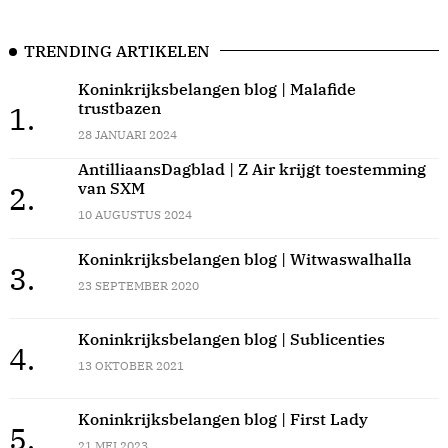
TRENDING ARTIKELEN
Koninkrijksbelangen blog | Malafide
trustbazen
1.
28 JANUARI 2024
AntilliaansDagblad | Z Air krijgt toestemming
van SXM
2.
10 AUGUSTUS 2024
Koninkrijksbelangen blog | Witwaswalhalla
3.
23 SEPTEMBER 2020
Koninkrijksbelangen blog | Sublicenties
4.
13 OKTOBER 2021
Koninkrijksbelangen blog | First Lady
5.
21 MEI 2023