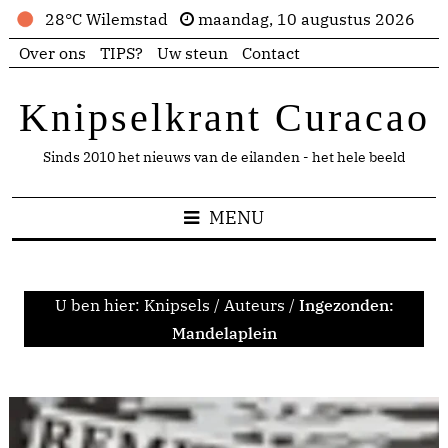
28°C Wilemstad
maandag, 10 augustus 2026
Over ons
TIPS?
Uw steun
Contact
Knipselkrant Curacao
Sinds 2010 het nieuws van de eilanden - het hele beeld
MENU
U ben hier:
Knipsels
/
Auteurs
/
Ingezonden:
Mandelaplein