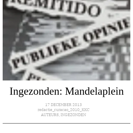
Ingezonden: Mandelaplein
17 DECEMBER 2013
redactie_curacao_2010_KKC
AUTEURS
,
INGEZONDEN