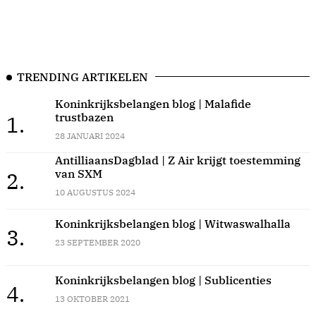
TRENDING ARTIKELEN
Koninkrijksbelangen blog | Malafide
trustbazen
1.
28 JANUARI 2024
AntilliaansDagblad | Z Air krijgt toestemming
van SXM
2.
10 AUGUSTUS 2024
Koninkrijksbelangen blog | Witwaswalhalla
3.
23 SEPTEMBER 2020
Koninkrijksbelangen blog | Sublicenties
4.
13 OKTOBER 2021