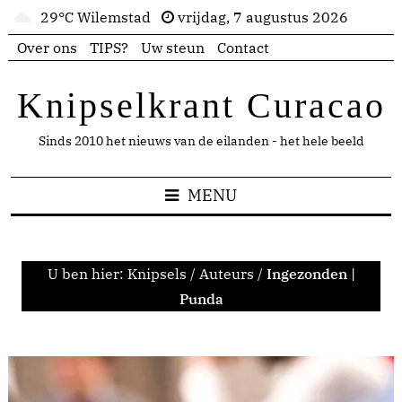
29°C Wilemstad
vrijdag, 7 augustus 2026
Over ons
TIPS?
Uw steun
Contact
Knipselkrant Curacao
Sinds 2010 het nieuws van de eilanden - het hele beeld
MENU
U ben hier:
Knipsels
/
Auteurs
/
Ingezonden |
Punda