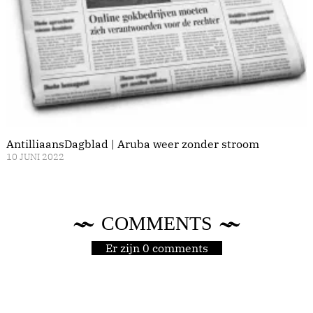
AntilliaansDagblad | Aruba weer zonder stroom
10 JUNI 2022
COMMENTS
Er zijn 0 comments