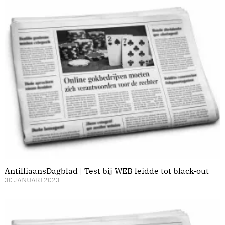
AntilliaansDagblad | Test bij WEB leidde tot black-out
30 JANUARI 2023