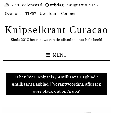
27°C Wilemstad
vrijdag, 7 augustus 2026
Over ons
TIPS?
Uw steun
Contact
Knipselkrant Curacao
Sinds 2010 het nieuws van de eilanden - het hele beeld
MENU
U ben hier:
Knipsels
/
Antilliaans Dagblad
/
AntilliaansDagblad | ‘Verantwoording afleggen
over black-out op Aruba’