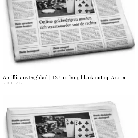
AntilliaansDagblad | 12 Uur lang black-out op Aruba
5 JULI 2021