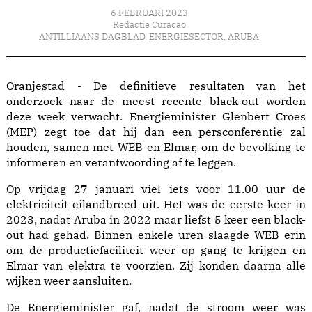
6 FEBRUARI 2023
Redactie Curacao
ANTILLIAANS DAGBLAD
,
ENERGIESECTOR
,
ARUBA
Oranjestad - De definitieve resultaten van het
onderzoek naar de meest recente black-out worden
deze week verwacht. Energieminister Glenbert Croes
(MEP) zegt toe dat hij dan een persconferentie zal
houden, samen met WEB en Elmar, om de bevolking te
informeren en verantwoording af te leggen.
Op vrijdag 27 januari viel iets voor 11.00 uur de
elektriciteit eilandbreed uit. Het was de eerste keer in
2023, nadat Aruba in 2022 maar liefst 5 keer een black-
out had gehad. Binnen enkele uren slaagde WEB erin
om de productiefaciliteit weer op gang te krijgen en
Elmar van elektra te voorzien. Zij konden daarna alle
wijken weer aansluiten.
De Energieminister gaf, nadat de stroom weer was