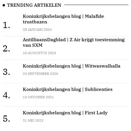
TRENDING ARTIKELEN
Koninkrijksbelangen blog | Malafide
trustbazen
1.
28 JANUARI 2024
AntilliaansDagblad | Z Air krijgt toestemming
van SXM
2.
10 AUGUSTUS 2024
Koninkrijksbelangen blog | Witwaswalhalla
3.
23 SEPTEMBER 2020
Koninkrijksbelangen blog | Sublicenties
4.
13 OKTOBER 2021
Koninkrijksbelangen blog | First Lady
5.
21 MEI 2023