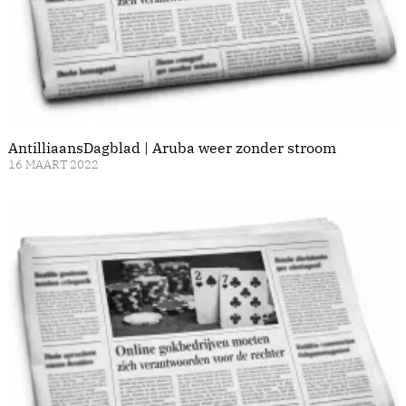
AntilliaansDagblad | Aruba weer zonder stroom
16 MAART 2022