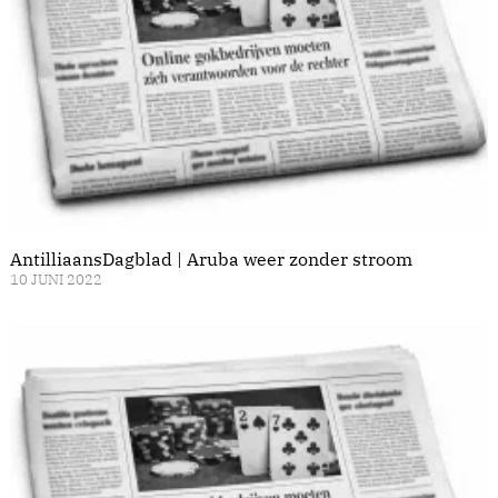
AntilliaansDagblad | Aruba weer zonder stroom
10 JUNI 2022