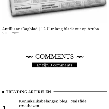
AntilliaansDagblad | 12 Uur lang black-out op Aruba
5 JULI 2021
COMMENTS
Er zijn 0 comments
TRENDING ARTIKELEN
Koninkrijksbelangen blog | Malafide
trustbazen
1.