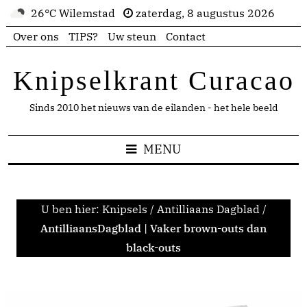
26°C Wilemstad
zaterdag, 8 augustus 2026
Over ons
TIPS?
Uw steun
Contact
Knipselkrant Curacao
Sinds 2010 het nieuws van de eilanden - het hele beeld
MENU
U ben hier:
Knipsels
/
Antilliaans Dagblad
/
AntilliaansDagblad | Vaker brown-outs dan
black-outs