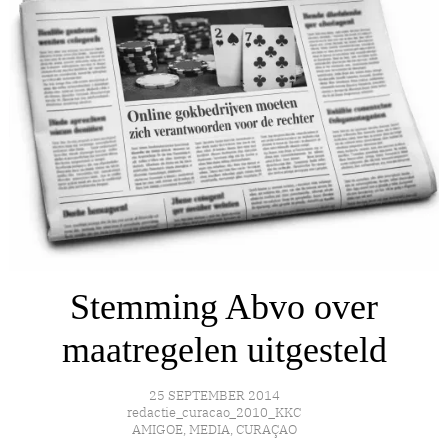
Stemming Abvo over
maatregelen uitgesteld
25 SEPTEMBER 2014
redactie_curacao_2010_KKC
AMIGOE
,
MEDIA
,
CURAÇAO