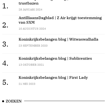
trustbazen
1.
28 JANUARI 2024
AntilliaansDagblad | Z Air krijgt toestemming
van SXM
2.
10 AUGUSTUS 2024
Koninkrijksbelangen blog | Witwaswalhalla
3.
23 SEPTEMBER 2020
Koninkrijksbelangen blog | Sublicenties
4.
13 OKTOBER 2021
Koninkrijksbelangen blog | First Lady
5.
21 MEI 2023
ZOEKEN