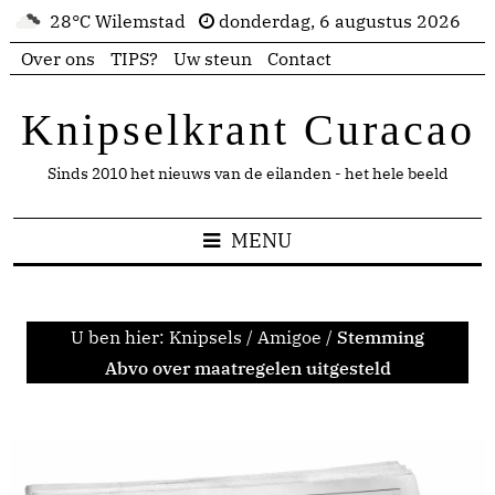
28°C Wilemstad
donderdag, 6 augustus 2026
Over ons
TIPS?
Uw steun
Contact
Knipselkrant Curacao
Sinds 2010 het nieuws van de eilanden - het hele beeld
MENU
U ben hier:
Knipsels
/
Amigoe
/
Stemming
Abvo over maatregelen uitgesteld