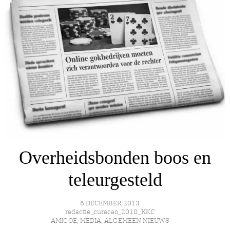
Overheidsbonden boos en
teleurgesteld
6 DECEMBER 2013
redactie_curacao_2010_KKC
AMIGOE
,
MEDIA
,
ALGEMEEN NIEUWS