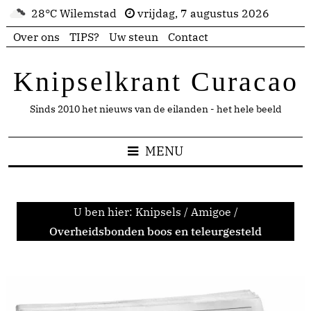
28°C Wilemstad
vrijdag, 7 augustus 2026
Over ons
TIPS?
Uw steun
Contact
Knipselkrant Curacao
Sinds 2010 het nieuws van de eilanden - het hele beeld
MENU
U ben hier:
Knipsels
/
Amigoe
/
Overheidsbonden boos en teleurgesteld