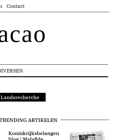
n
Contact
acao
DIVERSEN
ij Landsrecherche
TRENDING ARTIKELEN
Koninkrijksbelangen
blog | Malafide