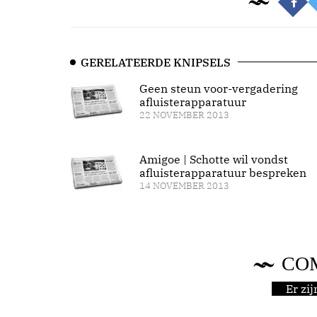
GERELATEERDE KNIPSELS
Geen steun voor-vergadering
afluisterapparatuur
22 NOVEMBER 2013
Amigoe | Schotte wil vondst
afluisterapparatuur bespreken
14 NOVEMBER 2013
CO
Er zi