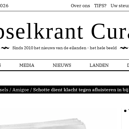
2026
Over ons
TIPS?
Uw steu
pselkrant Cur
Sinds 2010 het nieuws van de eilanden - het hele beeld
S
MEDIA
NIEUWS
LANDEN
sels
/
Amigoe
/
Schotte dient klacht tegen afluisteren in b