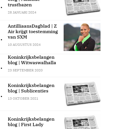
.
trustbazen
28 JANUARI 2024
AntilliaansDagblad | Z
Air krijgt toestemming
.
van SXM
10 AUGUSTUS 2024
Koninkrijksbelangen
blog | Witwaswalhalla
.
23 SEPTEMBER 2020
Koninkrijksbelangen
blog | Sublicenties
.
13 OKTOBER 2021
Koninkrijksbelangen
blog | First Lady
.