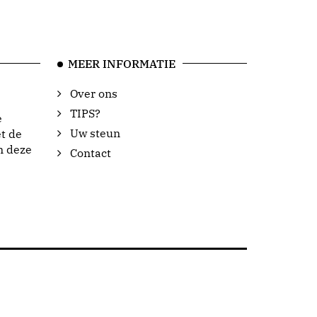
MEER INFORMATIE
Over ons
TIPS?
e
Uw steun
t de
n deze
Contact