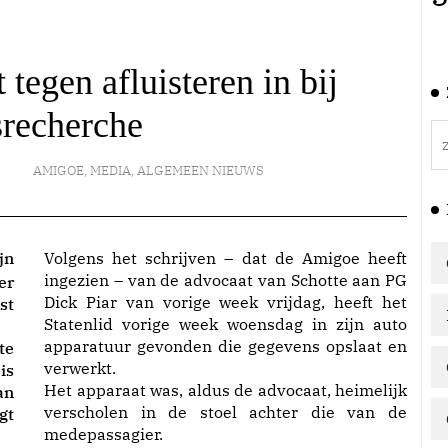
 tegen afluisteren in bij
recherche
AMIGOE
,
MEDIA
,
ALGEMEEN NIEUWS
jn
Volgens het schrijven – dat de Amigoe heeft
ingezien – van de advocaat van Schotte aan PG
er
Dick Piar van vorige week vrijdag, heeft het
st
Statenlid vorige week woensdag in zijn auto
apparatuur gevonden die gegevens opslaat en
te
verwerkt.
is
Het apparaat was, aldus de advocaat, heimelijk
an
verscholen in de stoel achter die van de
gt
medepassagier.