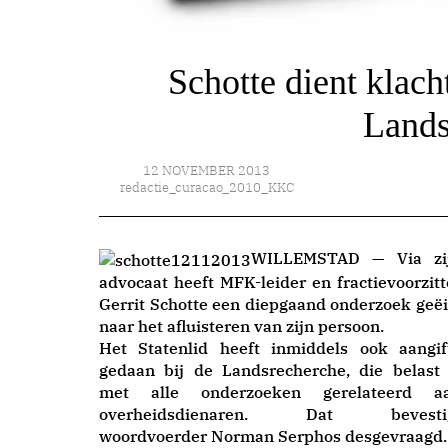
Schotte dient klacht
Lands
12 NOVEMBER 2013
redactie_curacao_2010_KKC
WILLEMSTAD — Via zi
advocaat heeft MFK-leider en fractievoorzitt
Gerrit Schotte een diepgaand onderzoek geëi
naar het afluisteren van zijn persoon.
Het Statenlid heeft inmiddels ook aangif
gedaan bij de Landsrecherche, die belast 
met alle onderzoeken gerelateerd a
overheidsdienaren. Dat bevesti
woordvoerder Norman Serphos desgevraagd.