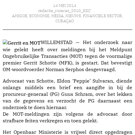
14 MEI 2014
redactie_curacao_2010_KKC
AMIGOE
,
ECONOMIE
,
MEDIA
,
NIEUWS
,
FINANCIELE SECTOR
,
CURAÇAO
WILLEMSTAD — Het onderzoek naar
wie gelekt heeft over meldingen bij het Meldpunt
Ongebruikelijke Transacties (MOT) tegen de voormalige
premier Gerrit Schotte (MFK), is gestart. Dat bevestigt
OM-woordvoerder Norman Serphos desgevraagd.
Advocaat van Schotte, Eldon ‘Peppie’ Sulvaran, diende
onlangs middels een brief een aangifte in bij de
procureur-generaal (PG) Guus Schram, over het lekken
van de gegevens en verzocht de PG daarnaast een
onderzoek te doen hiernaar.
De MOT-meldingen zijn volgens de advocaat door
strafbare feiten verkregen en toen gelekt.
Het Openbaar Ministerie is vrijwel direct opgedragen