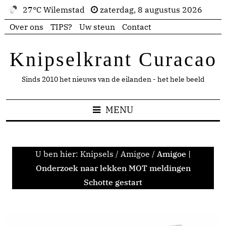
27°C Wilemstad
zaterdag, 8 augustus 2026
Over ons
TIPS?
Uw steun
Contact
Knipselkrant Curacao
Sinds 2010 het nieuws van de eilanden - het hele beeld
MENU
U ben hier:
Knipsels
/
Amigoe
/
Amigoe |
Onderzoek naar lekken MOT meldingen
Schotte gestart