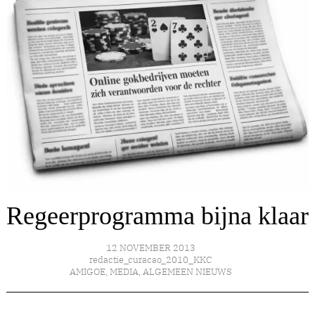
Regeerprogramma bijna klaar
12 NOVEMBER 2013
redactie_curacao_2010_KKC
AMIGOE
,
MEDIA
,
ALGEMEEN NIEUWS