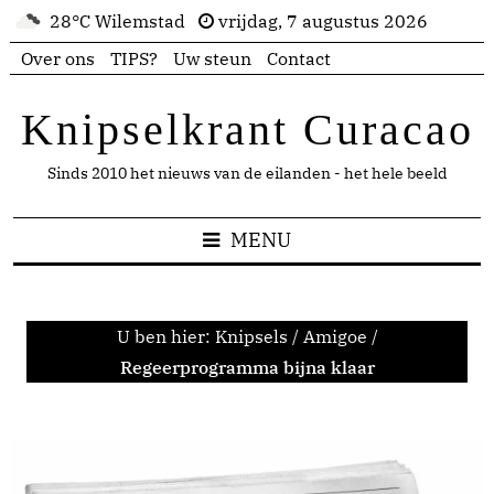
28°C Wilemstad
vrijdag, 7 augustus 2026
Over ons
TIPS?
Uw steun
Contact
Knipselkrant Curacao
Sinds 2010 het nieuws van de eilanden - het hele beeld
MENU
U ben hier:
Knipsels
/
Amigoe
/
Regeerprogramma bijna klaar