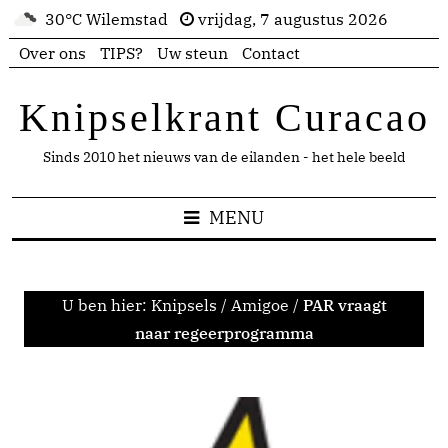
30°C Wilemstad
vrijdag, 7 augustus 2026
Over ons
TIPS?
Uw steun
Contact
Knipselkrant Curacao
Sinds 2010 het nieuws van de eilanden - het hele beeld
MENU
U ben hier:
Knipsels
/
Amigoe
/
PAR vraagt
naar regeerprogramma