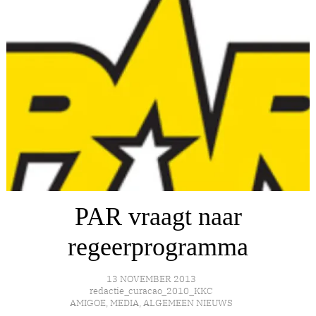
PAR vraagt naar
regeerprogramma
13 NOVEMBER 2013
redactie_curacao_2010_KKC
AMIGOE
,
MEDIA
,
ALGEMEEN NIEUWS