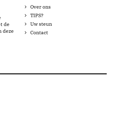
Over ons
TIPS?
e
Uw steun
t de
n deze
Contact