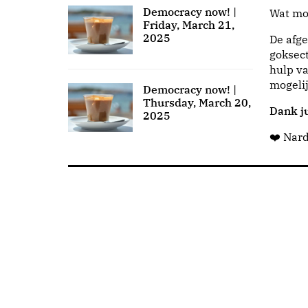
Democracy now! |
Wat moo
Friday, March 21,
2025
De afge
goksect
hulp va
mogeli
Democracy now! |
Thursday, March 20,
Dank ju
2025
❤️ Nar