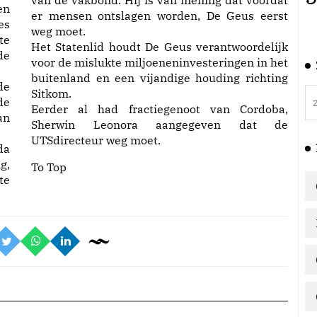
van de vakbond. Hij is van mening dat voordat
en
er mensen ontslagen worden, De Geus eerst
es
weg moet.
te
Het Statenlid houdt De Geus verantwoordelijk
de
voor de mislukte miljoeneninvesteringen in het
buitenland en een vijandige houding richting
de
Sitkom.
de
Eerder al had fractiegenoot van Cordoba,
an
Sherwin Leonora aangegeven dat de
UTSdirecteur weg moet.
da
g,
To Top
te