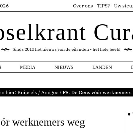
2026
Over ons
TIPS?
Uw steu
pselkrant Cur
Sinds 2010 het nieuws van de eilanden - het hele beeld
S
MEDIA
NIEUWS
LANDEN
en hier:
Knipsels
/
Amigoe
/
PS: De Geus vóór werknemers
óór werknemers weg