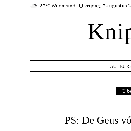
27°C Wilemstad
vrijdag, 7 augustus 
Kni
AUTEUR
U b
PS: De Geus v