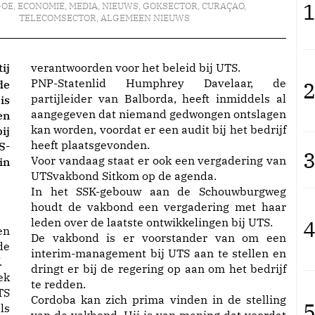
1
GOE
,
ECONOMIE
,
MEDIA
,
NIEUWS
,
GOKSECTOR
,
CURAÇAO
,
TELECOMSECTOR
,
ALGEMEEN NIEUWS
ij
verantwoorden voor het beleid bij UTS.
PNP-Statenlid Humphrey Davelaar, de
2
de
partijleider van Balborda, heeft inmiddels al
is
aangegeven dat niemand gedwongen ontslagen
en
kan worden, voordat er een audit bij het bedrijf
ij
heeft plaatsgevonden.
S-
3
Voor vandaag staat er ook een vergadering van
in
UTSvakbond Sitkom op de agenda.
In het SSK-gebouw aan de Schouwburgweg
houdt de vakbond een vergadering met haar
leden over de laatste ontwikkelingen bij UTS.
4
en
De vakbond is er voorstander van om een
de
interim-management bij UTS aan te stellen en
.
dringt er bij de regering op aan om het bedrijf
ek
te redden.
TS
Cordoba kan zich prima vinden in de stelling
5
ls