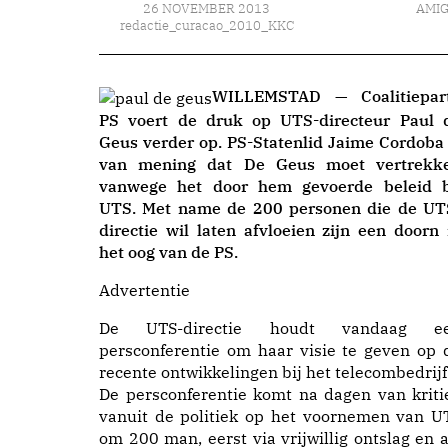
26 NOVEMBER 2013
AMI
redactie_curacao_2010_KKC
WILLEMSTAD — Coalitiepart
PS voert de druk op UTS-directeur Paul 
Geus verder op. PS-Statenlid Jaime Cordoba 
van mening dat De Geus moet vertrekk
vanwege het door hem gevoerde beleid b
UTS. Met name de 200 personen die de UT
directie wil laten afvloeien zijn een doorn 
het oog van de PS.
Advertentie
De UTS-directie houdt vandaag e
persconferentie om haar visie te geven op 
recente ontwikkelingen bij het telecombedrijf
De persconferentie komt na dagen van kriti
vanuit de politiek op het voornemen van U
om 200 man, eerst via vrijwillig ontslag en a