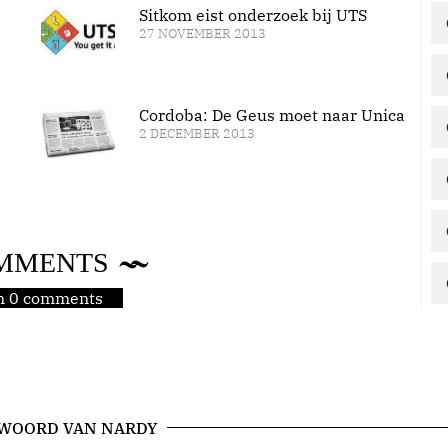
Sitkom eist onderzoek bij UTS
27 NOVEMBER 2013
Cordoba: De Geus moet naar Unica
2 DECEMBER 2013
MMENTS
jn 0 comments
 WOORD VAN NARDY