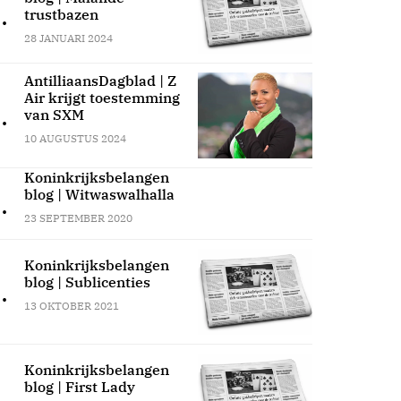
.
trustbazen
28 JANUARI 2024
AntilliaansDagblad | Z
Air krijgt toestemming
.
van SXM
10 AUGUSTUS 2024
Koninkrijksbelangen
blog | Witwaswalhalla
.
23 SEPTEMBER 2020
Koninkrijksbelangen
blog | Sublicenties
.
13 OKTOBER 2021
Koninkrijksbelangen
blog | First Lady
.