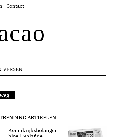
n
Contact
acao
DIVERSEN
 weg
TRENDING ARTIKELEN
Koninkrijksbelangen
blog | Malafide