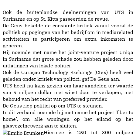
Ook de buitenlandse deelnemingen van UTS in
Suriname en op St. Kitts passeerden de revue.
De Geus hekelde de constante kritiek vanuit vooral de
politiek op pogingen van het bedrijf om in mediarelated
activiteiten te participeren om extra inkomsten te
generen.
Hij noemde met name het joint-venture project Uniqa
in Suriname dat grote schade zou hebben geleden door
uitlatingen van lokale politici.
Ook de Curaçao Technology Exchange (Ctex) heeft veel
geleden onder kritiek van politici, gaf De Geus aan.
UTS heeft nu kans gezien om haar aandelen ter waarde
van 5 miljoen dollar met winst door te verkopen, met
behoud van het recht van preferred provider.
De Geus riep politici op om UTS te steunen.
In dit verband noemde hij met name het project ‘fiber to
home’, om alle woningen op het eiland op het
glasvezelnetwerk aan te sluiten.
Hiermee is 250 tot 300 miljoen