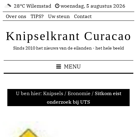
28°C Wilemstad
woensdag, 5 augustus 2026
Over ons
TIPS?
Uw steun
Contact
Knipselkrant Curacao
Sinds 2010 het nieuws van de eilanden - het hele beeld
MENU
U ben hier:
Knipsels
/
Economie
/
Sitkom eist
onderzoek bij UTS