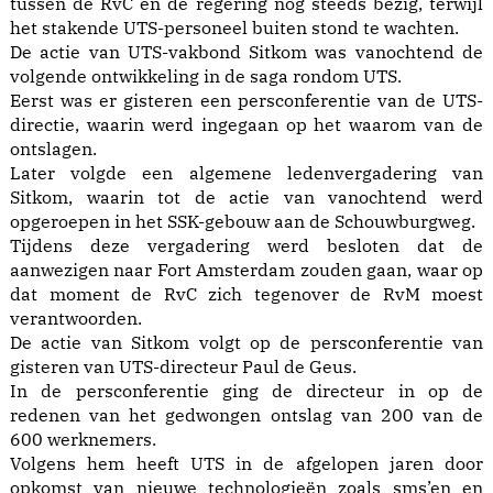
tussen de RvC en de regering nog steeds bezig, terwijl
het stakende UTS-personeel buiten stond te wachten.
De actie van UTS-vakbond Sitkom was vanochtend de
volgende ontwikkeling in de saga rondom UTS.
Eerst was er gisteren een persconferentie van de UTS-
directie, waarin werd ingegaan op het waarom van de
ontslagen.
Later volgde een algemene ledenvergadering van
Sitkom, waarin tot de actie van vanochtend werd
opgeroepen in het SSK-gebouw aan de Schouwburgweg.
Tijdens deze vergadering werd besloten dat de
aanwezigen naar Fort Amsterdam zouden gaan, waar op
dat moment de RvC zich tegenover de RvM moest
verantwoorden.
De actie van Sitkom volgt op de persconferentie van
gisteren van UTS-directeur Paul de Geus.
In de persconferentie ging de directeur in op de
redenen van het gedwongen ontslag van 200 van de
600 werknemers.
Volgens hem heeft UTS in de afgelopen jaren door
opkomst van nieuwe technologieën zoals sms’en en