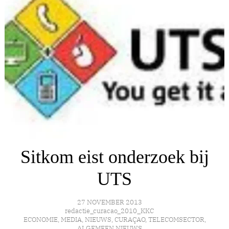
Sitkom eist onderzoek bij
UTS
27 NOVEMBER 2013
redactie_curacao_2010_KKC
ECONOMIE
,
MEDIA
,
NIEUWS
,
CURAÇAO
,
TELECOMSECTOR
,
ALGEMEEN NIEUWS