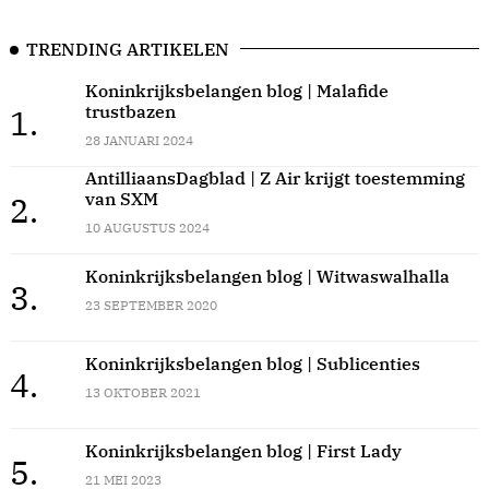
TRENDING ARTIKELEN
Koninkrijksbelangen blog | Malafide
trustbazen
1.
28 JANUARI 2024
AntilliaansDagblad | Z Air krijgt toestemming
van SXM
2.
10 AUGUSTUS 2024
Koninkrijksbelangen blog | Witwaswalhalla
3.
23 SEPTEMBER 2020
Koninkrijksbelangen blog | Sublicenties
4.
13 OKTOBER 2021
Koninkrijksbelangen blog | First Lady
5.
21 MEI 2023