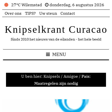
27°C Wilemstad
donderdag, 6 augustus 2026
Over ons
TIPS?
Uw steun
Contact
Knipselkrant Curacao
Sinds 2010 het nieuws van de eilanden - het hele beeld
MENU
U ben hier:
Knipsels
/
Amigoe
/
Pais:
Maatregelen zijn nodig