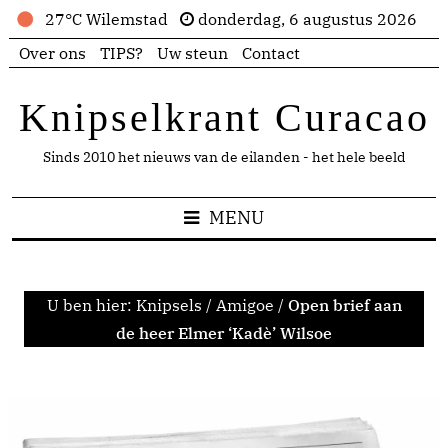
27°C Wilemstad
donderdag, 6 augustus 2026
Over ons
TIPS?
Uw steun
Contact
Knipselkrant Curacao
Sinds 2010 het nieuws van de eilanden - het hele beeld
MENU
U ben hier:
Knipsels
/
Amigoe
/
Open brief aan
de heer Elmer ‘Kadè’ Wilsoe