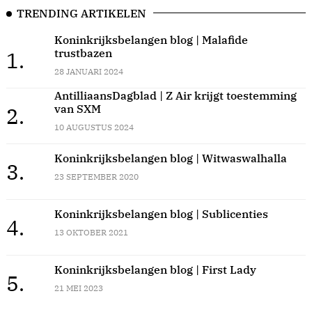
TRENDING ARTIKELEN
Koninkrijksbelangen blog | Malafide
trustbazen
1.
28 JANUARI 2024
AntilliaansDagblad | Z Air krijgt toestemming
van SXM
2.
10 AUGUSTUS 2024
Koninkrijksbelangen blog | Witwaswalhalla
3.
23 SEPTEMBER 2020
Koninkrijksbelangen blog | Sublicenties
4.
13 OKTOBER 2021
Koninkrijksbelangen blog | First Lady
5.
21 MEI 2023