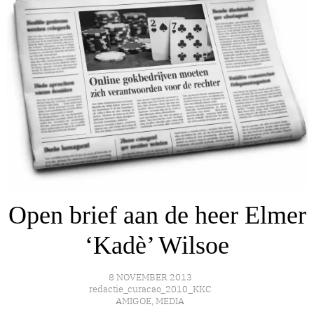
Open brief aan de heer Elmer
‘Kadè’ Wilsoe
8 NOVEMBER 2013
redactie_curacao_2010_KKC
AMIGOE
,
MEDIA