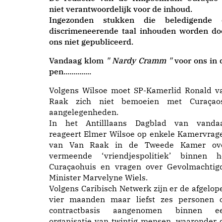
niet verantwoordelijk voor de inhoud.
Ingezonden stukken die beledigende 
discrimeneerende taal inhouden worden do
ons niet gepubliceerd.
Vandaag klom
" Nardy Cramm "
voor ons in 
pen..............
Volgens Wilsoe moet SP-Kamerlid Ronald v
Raak zich niet bemoeien met Curaçao
aangelegenheden.
In het Antilllaans Dagblad van vanda
reageert Elmer Wilsoe op enkele
Kamervrag
van Van Raak
in de Tweede Kamer ov
vermeende ‘vriendjespolitiek’ binnen h
Curaçaohuis en vragen over Gevolmachtig
Minister Marvelyne Wiels.
Volgens Caribisch Netwerk zijn er de afgelop
vier maanden maar liefst zes personen 
contractbasis aangenomen binnen e
organisatie van twintig mensen, waaronder 