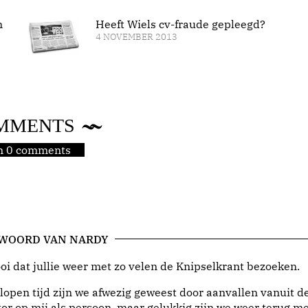
n
Heeft Wiels cv-fraude gepleegd?
4 NOVEMBER 2013
MMENTS
jn 0 comments
 WOORD VAN NARDY
i dat jullie weer met zo velen de Knipselkrant bezoeken.
lopen tijd zijn we afwezig geweest door aanvallen vanuit d
or op mij als persoon, maar gelukkig zijn we weer terug me