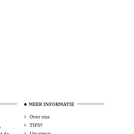
MEER INFORMATIE
Over ons
TIPS?
e
Uw steun
t de