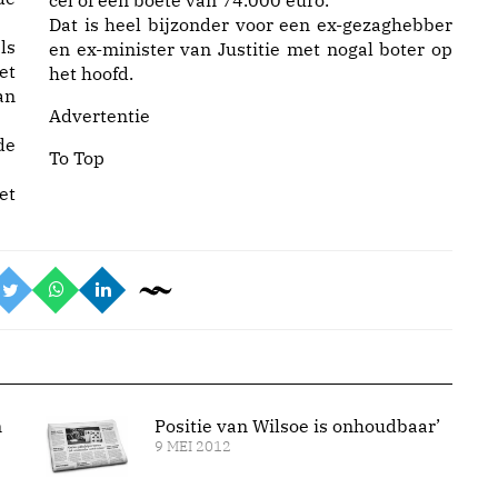
cel of een boete van 74.000 euro.
Dat is heel bijzonder voor een ex-gezaghebber
ls
en ex-minister van Justitie met nogal boter op
et
het hoofd.
an
Advertentie
de
To Top
et
n
Positie van Wilsoe is onhoudbaar’
9 MEI 2012