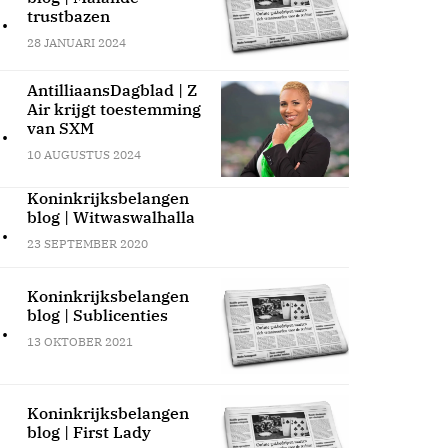
.
trustbazen
28 JANUARI 2024
AntilliaansDagblad | Z
Air krijgt toestemming
.
van SXM
10 AUGUSTUS 2024
Koninkrijksbelangen
blog | Witwaswalhalla
.
23 SEPTEMBER 2020
Koninkrijksbelangen
blog | Sublicenties
.
13 OKTOBER 2021
Koninkrijksbelangen
blog | First Lady
.