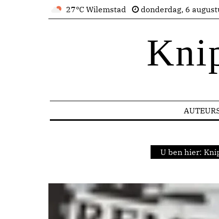
27°C Wilemstad
donderdag, 6 august
Kni
AUTEUR
U ben hier:
Kni