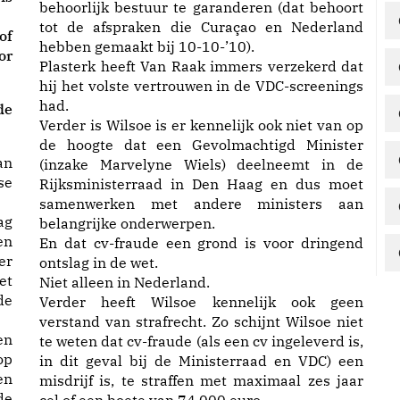
behoorlijk bestuur te garanderen (dat behoort
tot de afspraken die Curaçao en Nederland
of
hebben gemaakt bij 10-10-’10).
or
Plasterk heeft Van Raak immers verzekerd dat
hij het volste vertrouwen in de VDC-screenings
had.
de
Verder is Wilsoe is er kennelijk ook niet van op
de hoogte dat een Gevolmachtigd Minister
an
(inzake Marvelyne Wiels) deelneemt in de
se
Rijksministerraad in Den Haag en dus moet
samenwerken met andere ministers aan
ag
belangrijke onderwerpen.
en
En dat cv-fraude een grond is voor dringend
er
ontslag in de wet.
et
Niet alleen in Nederland.
de
Verder heeft Wilsoe kennelijk ook geen
verstand van strafrecht. Zo schijnt Wilsoe niet
en
te weten dat cv-fraude (als een cv ingeleverd is,
op
in dit geval bij de Ministerraad en VDC) een
en
misdrijf is, te straffen met maximaal zes jaar
de