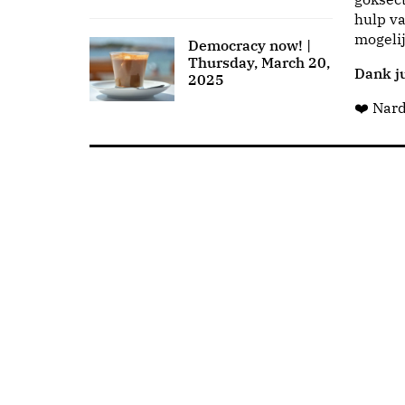
hulp va
mogeli
Democracy now! |
Thursday, March 20,
Dank ju
2025
❤️ Nar