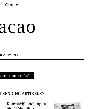
n
Contact
acao
DIVERSEN
van staatsrecht’
TRENDING ARTIKELEN
Koninkrijksbelangen
blog | Malafide