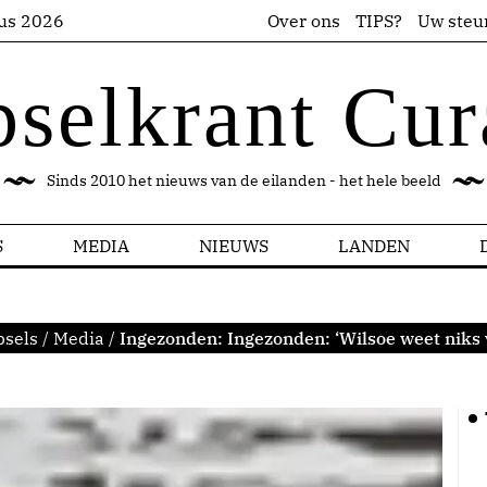
us 2026
Over ons
TIPS?
Uw steu
pselkrant Cur
Sinds 2010 het nieuws van de eilanden - het hele beeld
S
MEDIA
NIEUWS
LANDEN
psels
/
Media
/
Ingezonden: Ingezonden: ‘Wilsoe weet niks 