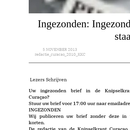
Ingezonden: Ingezond
sta
5 NOVEMBER 2013
redactie_curacao_2010_KKC
Lezers Schrijven
Uw ingezonden brief in de Knipselkra
Curaçao?
Stuur uw brief voor 17:00 uur naar emailadre
INGEZONDEN
Wij publiceren uw brief zonder deze in 
korten.
De redactie van de Knipselkrant Curaçao 