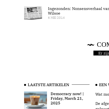
Ingezonden: Nonsensverhaal va
Wilsoe
6 MEI 2014
CO
Er zi
LAATSTE ARTIKELEN
EEN
Democracy now! |
Wat moo
Friday, March 21,
2025
De afge
goksect