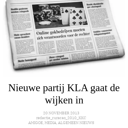
Nieuwe partij KLA gaat de
wijken in
20 NOVEMBER 2013
redactie_curacao_2010_KKC
AMIGOE
,
MEDIA
,
ALGEMEEN NIEUWS