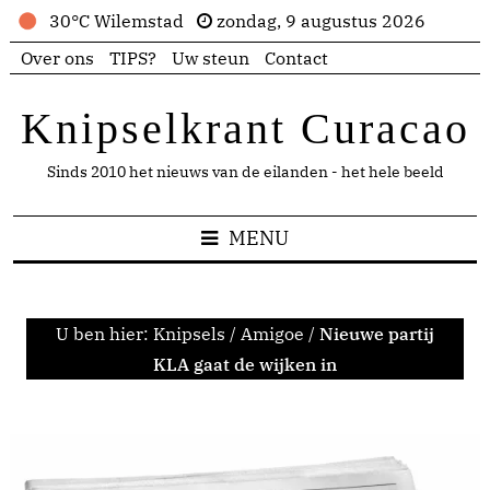
30°C Wilemstad
zondag, 9 augustus 2026
Over ons
TIPS?
Uw steun
Contact
Knipselkrant Curacao
Sinds 2010 het nieuws van de eilanden - het hele beeld
MENU
U ben hier:
Knipsels
/
Amigoe
/
Nieuwe partij
KLA gaat de wijken in