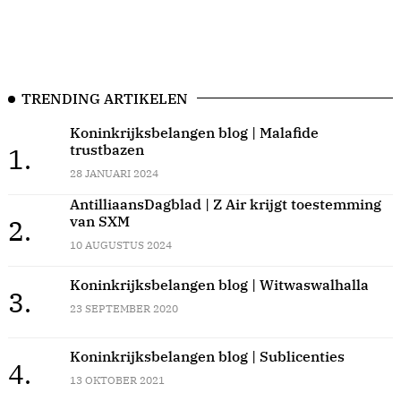
TRENDING ARTIKELEN
Koninkrijksbelangen blog | Malafide
trustbazen
1.
28 JANUARI 2024
AntilliaansDagblad | Z Air krijgt toestemming
van SXM
2.
10 AUGUSTUS 2024
Koninkrijksbelangen blog | Witwaswalhalla
3.
23 SEPTEMBER 2020
Koninkrijksbelangen blog | Sublicenties
4.
13 OKTOBER 2021