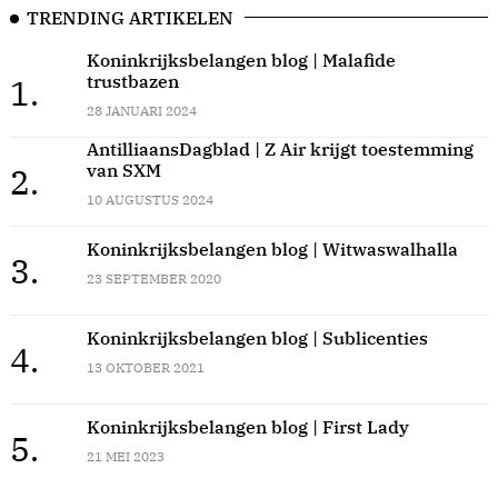
TRENDING ARTIKELEN
Koninkrijksbelangen blog | Malafide
trustbazen
1.
28 JANUARI 2024
AntilliaansDagblad | Z Air krijgt toestemming
van SXM
2.
10 AUGUSTUS 2024
Koninkrijksbelangen blog | Witwaswalhalla
3.
23 SEPTEMBER 2020
Koninkrijksbelangen blog | Sublicenties
4.
13 OKTOBER 2021
Koninkrijksbelangen blog | First Lady
5.
21 MEI 2023