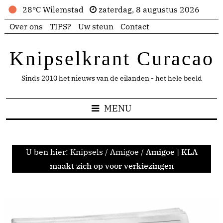
28°C Wilemstad
zaterdag, 8 augustus 2026
Over ons
TIPS?
Uw steun
Contact
Knipselkrant Curacao
Sinds 2010 het nieuws van de eilanden - het hele beeld
MENU
U ben hier:
Knipsels
/
Amigoe
/
Amigoe | KLA
maakt zich op voor verkiezingen