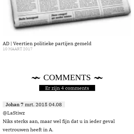
AD | Veertien politieke partijen gemeld
10 MAART 2017
COMMENTS
Er zijn 4 comments
Johan
7 mrt. 2015 04.08
@LaStiwz
Niks sterks aan, maar wel fijn dat u in ieder geval
vertrouwen heeft in A.