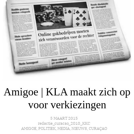
Amigoe | KLA maakt zich op
voor verkiezingen
5 MAART 2015
redactie_curacao_2010_KKC
AMIGOE
,
POLITIEK
,
MEDIA
,
NIEUWS
,
CURAÇAO