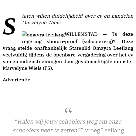
Staten willen duidelijkheid over cv en handelen
Marvelyne Wiels
WILLEMSTAD — ‘Is deze
regering shouru-proof (schooiervrij)?’ Deze
vraag stelde onafhankelijk Statenlid Omayra Leeflang
veelvuldig tijdens de openbare vergadering over het cv
van en indienstnemingen door gevolmachtigde minister
Marvelyne Wiels (PS).
Advertentie
“
alen wij jouw schooiers weg om onze
H
schooiers neer te zetten?”,
vroeg Leeflang