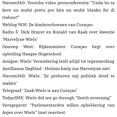
Nieuws360:
Youtube video persconferentie “Unda bo ta
kere un muhé pretu por kita un muhé blanku for di
trabou?”
Weblog NOS:
De kinderschoenen van Curaçao
Radio 5:
Dick Drayer en Ronald van Raak over kwestie
‘Marvelyne Wiels’
Omroep West:
Rijksminister Curaçao liegt over
opleiding Haagse Hogeschool
Amigoe: Wiels:
Verandering leidt altijd tot tegenwerking
Antilliaans Dagblad :
Helmin hielp zus Marvelyne niet
Nieuws360: Wiels:
‘Ze proberen mij politiek dood te
maken’
Telegraaf:
‘Zaak-Wiels is aan Curaçao’
TodaySMX:
Wiels did not go through “Dutch screening”
Versgeperst:
“Parlementariërs willen opheldering van
Asjes over Wiels”
(met reacties)