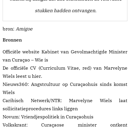
stukken hadden ontvangen.
bron:
Amigoe
Bronnen
Officiële website Kabinet van Gevolmachtigde Minister
van Curaçao –
Wie is
De officiële CV (Curriculum Vitae, red) van Marvelyne
Wiels leest u
hier
.
Nieuws360:
Angstcultuur op Curaçaohuis sinds komst
Wiels
Caribisch Netwerk/NTR:
Marvelyne Wiels laat
sollicitatieprocedures links liggen
Novum:
Vriendjespolitiek in Curaçaohuis
Volkskrant:
Curaçaose minister ontkent