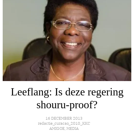
Leeflang: Is deze regering
shouru-proof?
16 DECEMBER 2013
redactie_curacao_2010_KKC
AMIGOE
,
MEDIA