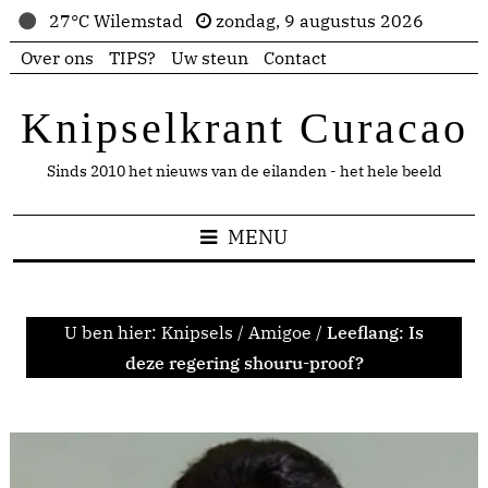
27°C Wilemstad
zondag, 9 augustus 2026
Over ons
TIPS?
Uw steun
Contact
Knipselkrant Curacao
Sinds 2010 het nieuws van de eilanden - het hele beeld
MENU
U ben hier:
Knipsels
/
Amigoe
/
Leeflang: Is
deze regering shouru-proof?