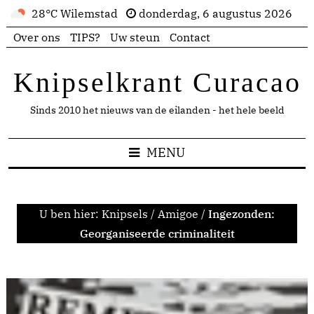
28°C Wilemstad
donderdag, 6 augustus 2026
Over ons
TIPS?
Uw steun
Contact
Knipselkrant Curacao
Sinds 2010 het nieuws van de eilanden - het hele beeld
MENU
U ben hier:
Knipsels
/
Amigoe
/
Ingezonden:
Georganiseerde criminaliteit