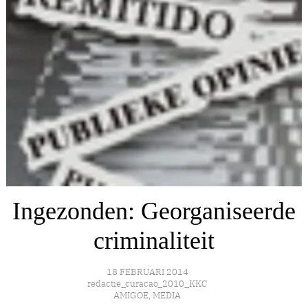
Ingezonden: Georganiseerde
criminaliteit
18 FEBRUARI 2014
redactie_curacao_2010_KKC
AMIGOE
,
MEDIA