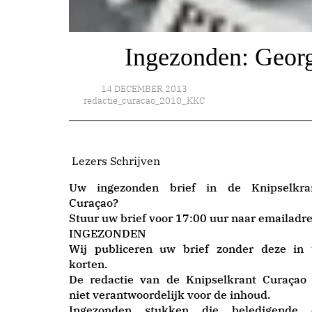
Ingezonden: Georga
14 DECEMBER 2013
redactie_curacao_2010_KKC
Lezers Schrijven
Uw ingezonden brief in de Knipselkra
Curaçao?
Stuur uw brief voor 17:00 uur naar emailadre
INGEZONDEN
Wij publiceren uw brief zonder deze in 
korten.
De redactie van de Knipselkrant Curaçao 
niet verantwoordelijk voor de inhoud.
Ingezonden stukken die beledigende 