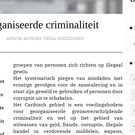
niseerde criminaliteit
AMIGOE
,
AUTEURS
,
MEDIA
,
INGEZONDEN
groepen van personen zich richten op illegaal
gewin.
Het systematisch plegen van misdaden met
nt
ernstige gevolgen voor de samenleving en in
staat zijn geweld te gebruiken of personen door
s:
corruptie uit te schakelen.
Het Caribisch gebied is een voedingsbodem
te
voor georganiseerde grensoverschrijdende
criminaliteit en wel op het gebied van
is
witwassen van geld, fraude, corruptie, illegale
handel in verdovende middelen, wapens,
of