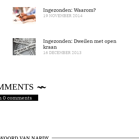
Ingezonden: Waarom?
19 NOVEMBER 2014
Ingezonden: Dweilen met open
kraan
16 DECEMBER 2013
MMENTS
jn 0 comments
 WOORD VAN NARDY