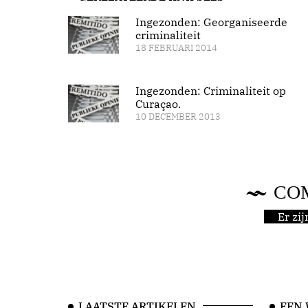
Ingezonden: Georganiseerde
criminaliteit
18 FEBRUARI 2014
Ingezonden: Criminaliteit op
Curaçao.
10 DECEMBER 2013
CO
Er zi
LAATSTE ARTIKELEN
EEN