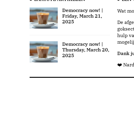
Democracy now! |
Wat moo
Friday, March 21,
2025
De afge
goksect
hulp va
mogeli
Democracy now! |
Thursday, March 20,
Dank ju
2025
❤️ Nar