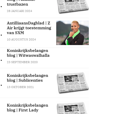
.
trustbazen
28 JANUARI 2024
AntilliaansDagblad | Z
Air krijgt toestemming
.
van SXM
10 AUGUSTUS 2024
Koninkrijksbelangen
blog | Witwaswalhalla
.
23 SEPTEMBER 2020
Koninkrijksbelangen
blog | Sublicenties
.
13 OKTOBER 2021
Koninkrijksbelangen
blog | First Lady
.