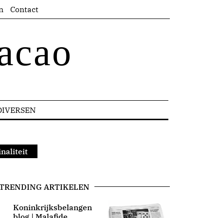
n
Contact
acao
DIVERSEN
naliteit
TRENDING ARTIKELEN
Koninkrijksbelangen
blog | Malafide