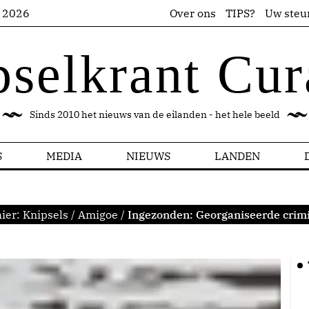
s 2026
Over ons
TIPS?
Uw steu
pselkrant Cur
Sinds 2010 het nieuws van de eilanden - het hele beeld
S
MEDIA
NIEUWS
LANDEN
hier:
Knipsels
/
Amigoe
/
Ingezonden: Georganiseerde crimi