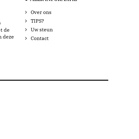
Over ons
TIPS?
e
Uw steun
t de
n deze
Contact