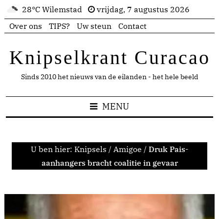
28°C Wilemstad
vrijdag, 7 augustus 2026
Over ons
TIPS?
Uw steun
Contact
Knipselkrant Curacao
Sinds 2010 het nieuws van de eilanden - het hele beeld
MENU
U ben hier:
Knipsels
/
Amigoe
/
Druk Pais-
aanhangers bracht coalitie in gevaar