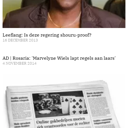
Leeflang: Is deze regering shouru-proof?
16 DECEMBER 2013
AD | Rosaria: 'Marvelyne Wiels lapt regels aan laars'
4 NOVEMBER 2014