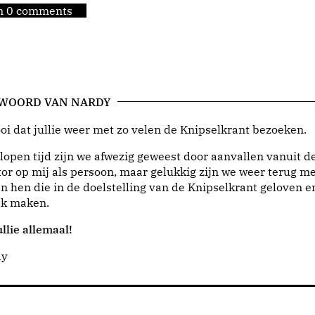
jn 0 comments
 WOORD VAN NARDY
i dat jullie weer met zo velen de Knipselkrant bezoeken.
lopen tijd zijn we afwezig geweest door aanvallen vanuit d
or op mij als persoon, maar gelukkig zijn we weer terug me
n hen die in de doelstelling van de Knipselkrant geloven e
jk maken.
llie allemaal!
dy