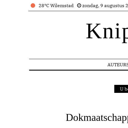
28°C Wilemstad
zondag, 9 augustus 
Kni
AUTEUR
U b
Dokmaatschappi