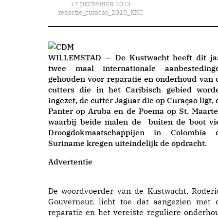
17 DECEMBER 2013
redactie_curacao_2010_KKC
WILLEMSTAD — De Kustwacht heeft dit ja
twee maal internationale aanbesteding
gehouden voor reparatie en onderhoud van 
cutters die in het Caribisch gebied word
ingezet, de cutter Jaguar die op Curaçao ligt, 
Panter op Aruba en de Poema op St. Maarte
waarbij beide malen de buiten de boot vie
Droogdokmaatschappijen in Colombia 
Suriname kregen uiteindelijk de opdracht.
Advertentie
De woordvoerder van de Kustwacht, Roderi
Gouverneur, licht toe dat aangezien met 
reparatie en het vereiste reguliere onderho