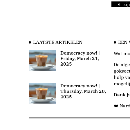
Er zi
LAATSTE ARTIKELEN
EEN
Democracy now! |
Wat moo
Friday, March 21,
2025
De afge
goksect
hulp va
mogeli
Democracy now! |
Thursday, March 20,
Dank ju
2025
❤️ Nar