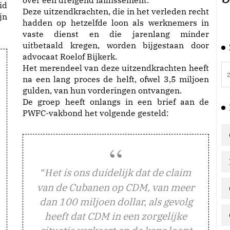
over een dreigend faillissement.
id
Deze uitzendkrachten, die in het verleden recht
jn
hadden op hetzelfde loon als werknemers in
vaste dienst en die jarenlang minder
uitbetaald kregen, worden bijgestaan door
advocaat Roelof Bijkerk.
Het merendeel van deze uitzendkrachten heeft
na een lang proces de helft, ofwel 3,5 miljoen
gulden, van hun vorderingen ontvangen.
De groep heeft onlangs in een brief aan de
PWFC-vakbond het volgende gesteld:
“
et is ons duidelijk dat de claim
H
van de Cubanen op CDM, van meer
dan 100 miljoen dollar, als gevolg
heeft dat CDM in een zorgelijke