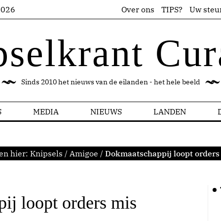
2026
Over ons
TIPS?
Uw steu
pselkrant Cur
Sinds 2010 het nieuws van de eilanden - het hele beeld
S
MEDIA
NIEUWS
LANDEN
en hier:
Knipsels
/
Amigoe
/
Dokmaatschappij loopt orders
j loopt orders mis