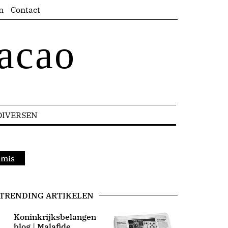
n
Contact
acao
DIVERSEN
 mis
TRENDING ARTIKELEN
Koninkrijksbelangen
blog | Malafide