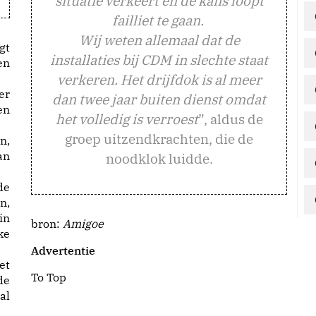
situatie verkeert en de kans loopt
failliet te gaan.
Wij weten allemaal dat de
gt
installaties bij CDM in slechte staat
en
verkeren. Het drijfdok is al meer
er
dan twee jaar buiten dienst omdat
en
het volledig is verroest
”, aldus de
groep uitzendkrachten, die de
n,
an
noodklok luidde.
de
n,
in
bron:
Amigoe
ke
Advertentie
et
To Top
de
al