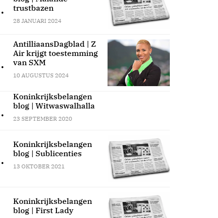
.
trustbazen
28 JANUARI 2024
AntilliaansDagblad | Z
Air krijgt toestemming
.
van SXM
10 AUGUSTUS 2024
Koninkrijksbelangen
blog | Witwaswalhalla
.
23 SEPTEMBER 2020
Koninkrijksbelangen
blog | Sublicenties
.
13 OKTOBER 2021
Koninkrijksbelangen
blog | First Lady
.