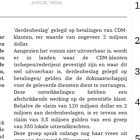
1
AMIGOE
,
MEDIA
‘derdenbeslag’ gelegd op betalingen van CDM-
ar
klanten, ter waarde van ongeveer 2 miljoen
2
en
dollar.
de
Aangezien het vonnis niet uitvoerbaar is, wordt
en
er in landen waar de CDM-klanten
de
(schepen/rederijen) gevestigd zijn en waar dit
3
n,
wel uitvoerbaar is, derdenbeslag gelegd op
l.
betalingen/ gelden die de dokmaatschappij
en
voor de geleverde diensten dient te ontvangen.
Deze ontwikkelingen hebben een
afschrikkende werking op de potentiële klant.
4
Behalve de claim van 120 miljoen dollar en 2
miljoen aan derdenbeslagen, is er tevens een
claim van 3,5 miljoen gulden van een groep
ck
van 350 lokale uitzendkrachten.
de
Deze groep sprak onlangs nog haar vrees uit
5
ud