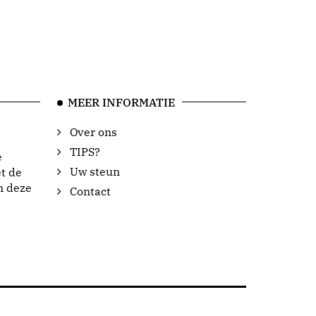
MEER INFORMATIE
Over ons
TIPS?
e
Uw steun
t de
n deze
Contact