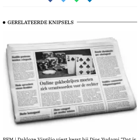
GERELATEERDE KNIPSELS
PFM | Dakloze Virgilio viert kerst bij Dios Yudami “Dat is