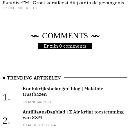
ParadiseFM | Groot kerstfeest dit jaar in de gevangenis
17 DECEMBER 2018
COMMENTS
Er zijn 0 comments
TRENDING ARTIKELEN
Koninkrijksbelangen blog | Malafide
trustbazen
1.
28 JANUARI 2024
AntilliaansDagblad | Z Air krijgt toestemming
van SXM
2.
10 AUGUSTUS 2024