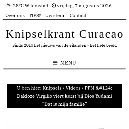
28°C Wilemstad
vrijdag, 7 augustus 2026
Over ons
TIPS?
Uw steun
Contact
Knipselkrant Curacao
Sinds 2010 het nieuws van de eilanden - het hele beeld
MENU
U ben hier:
Knipsels
/
Videos
/
PFM &#124;
Dakloze Virgilio viert kerst bij Dios Yudami
“Dat is mijn familie”