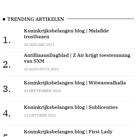
TRENDING ARTIKELEN
Koninkrijksbelangen blog | Malafide
trustbazen
1.
28 JANUARI 2024
AntilliaansDagblad | Z Air krijgt toestemming
van SXM
2.
10 AUGUSTUS 2024
Koninkrijksbelangen blog | Witwaswalhalla
3.
23 SEPTEMBER 2020
Koninkrijksbelangen blog | Sublicenties
4.
13 OKTOBER 2021
Koninkrijksbelangen blog | First Lady