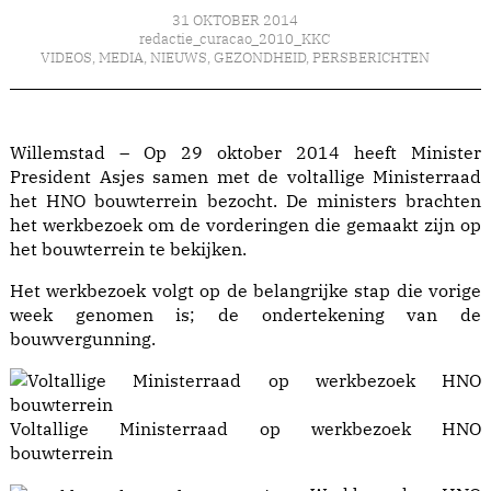
31 OKTOBER 2014
redactie_curacao_2010_KKC
VIDEOS
,
MEDIA
,
NIEUWS
,
GEZONDHEID
,
PERSBERICHTEN
Willemstad – Op 29 oktober 2014 heeft Minister
President Asjes samen met de voltallige Ministerraad
het HNO bouwterrein bezocht. De ministers brachten
het werkbezoek om de vorderingen die gemaakt zijn op
het bouwterrein te bekijken.
Het werkbezoek volgt op de belangrijke stap die vorige
week genomen is; de ondertekening van de
bouwvergunning.
Voltallige Ministerraad op werkbezoek HNO
bouwterrein