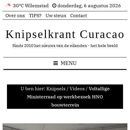
30°C Wilemstad
donderdag, 6 augustus 2026
Over ons
TIPS?
Uw steun
Contact
Knipselkrant Curacao
Sinds 2010 het nieuws van de eilanden - het hele beeld
MENU
U ben hier:
Knipsels
/
Videos
/
Voltallige
Ministerraad op werkbezoek HNO
bouwterrein