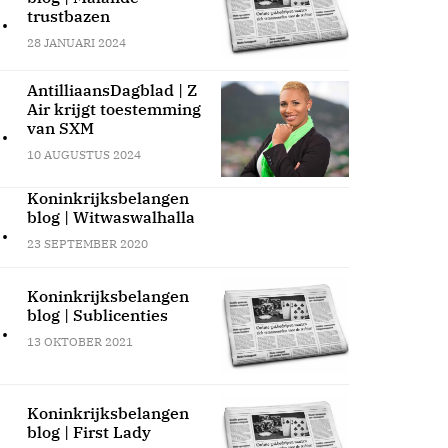
.
trustbazen
28 JANUARI 2024
AntilliaansDagblad | Z
Air krijgt toestemming
.
van SXM
10 AUGUSTUS 2024
Koninkrijksbelangen
blog | Witwaswalhalla
.
23 SEPTEMBER 2020
Koninkrijksbelangen
blog | Sublicenties
.
13 OKTOBER 2021
Koninkrijksbelangen
blog | First Lady
.