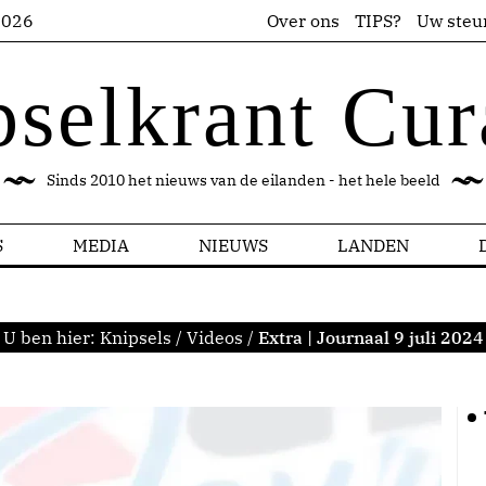
2026
Over ons
TIPS?
Uw steu
pselkrant Cur
Sinds 2010 het nieuws van de eilanden - het hele beeld
S
MEDIA
NIEUWS
LANDEN
U ben hier:
Knipsels
/
Videos
/
Extra | Journaal 9 juli 2024