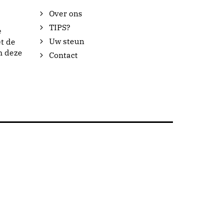
Over ons
TIPS?
e
Uw steun
t de
n deze
Contact