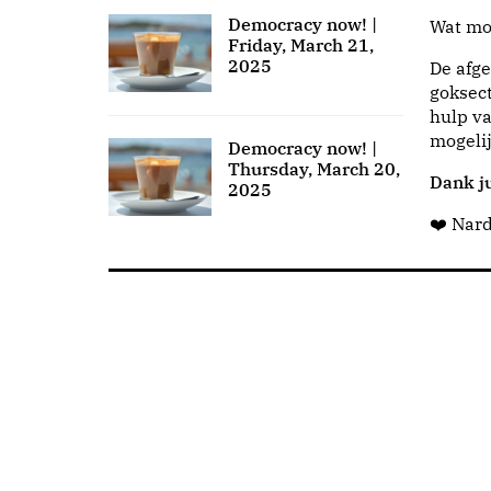
Democracy now! |
Wat moo
Friday, March 21,
2025
De afge
goksect
hulp va
mogeli
Democracy now! |
Thursday, March 20,
Dank ju
2025
❤️ Nar