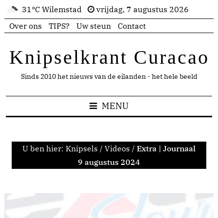
31°C Wilemstad
vrijdag, 7 augustus 2026
Over ons
TIPS?
Uw steun
Contact
Knipselkrant Curacao
Sinds 2010 het nieuws van de eilanden - het hele beeld
MENU
U ben hier:
Knipsels
/
Videos
/
Extra | Journaal
9 augustus 2024