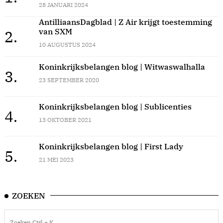
28 JANUARI 2024
AntilliaansDagblad | Z Air krijgt toestemming
van SXM
2.
10 AUGUSTUS 2024
Koninkrijksbelangen blog | Witwaswalhalla
3.
23 SEPTEMBER 2020
Koninkrijksbelangen blog | Sublicenties
4.
13 OKTOBER 2021
Koninkrijksbelangen blog | First Lady
5.
21 MEI 2023
ZOEKEN