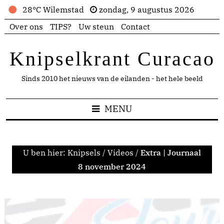
28°C Wilemstad
zondag, 9 augustus 2026
Over ons
TIPS?
Uw steun
Contact
Knipselkrant Curacao
Sinds 2010 het nieuws van de eilanden - het hele beeld
MENU
U ben hier:
Knipsels
/
Videos
/
Extra | Journaal
8 november 2024