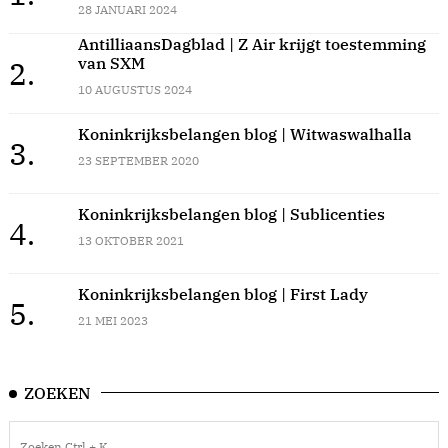
28 JANUARI 2024
AntilliaansDagblad | Z Air krijgt toestemming
van SXM
2.
10 AUGUSTUS 2024
Koninkrijksbelangen blog | Witwaswalhalla
3.
23 SEPTEMBER 2020
Koninkrijksbelangen blog | Sublicenties
4.
13 OKTOBER 2021
Koninkrijksbelangen blog | First Lady
5.
21 MEI 2023
ZOEKEN