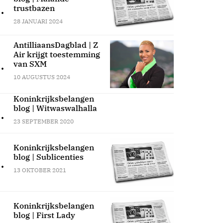
.
trustbazen
28 JANUARI 2024
AntilliaansDagblad | Z
Air krijgt toestemming
.
van SXM
10 AUGUSTUS 2024
Koninkrijksbelangen
blog | Witwaswalhalla
.
23 SEPTEMBER 2020
Koninkrijksbelangen
blog | Sublicenties
.
13 OKTOBER 2021
Koninkrijksbelangen
blog | First Lady
.