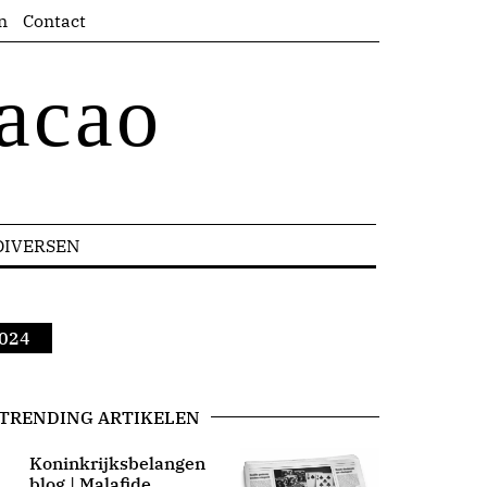
n
Contact
acao
DIVERSEN
2024
TRENDING ARTIKELEN
Koninkrijksbelangen
blog | Malafide