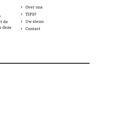
Over ons
TIPS?
e
Uw steun
t de
n deze
Contact