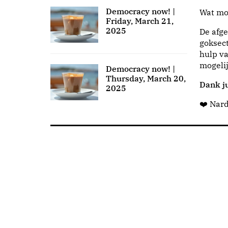
Democracy now! |
Wat moo
Friday, March 21,
2025
De afge
goksect
hulp va
mogeli
Democracy now! |
Thursday, March 20,
Dank ju
2025
❤️ Nar