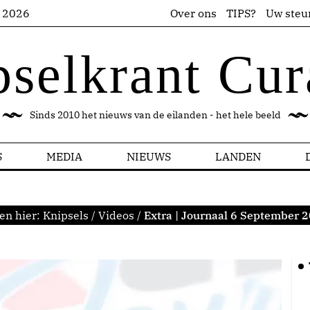
s 2026
Over ons
TIPS?
Uw steu
pselkrant Cur
Sinds 2010 het nieuws van de eilanden - het hele beeld
S
MEDIA
NIEUWS
LANDEN
en hier:
Knipsels
/
Videos
/
Extra | Journaal 6 September 