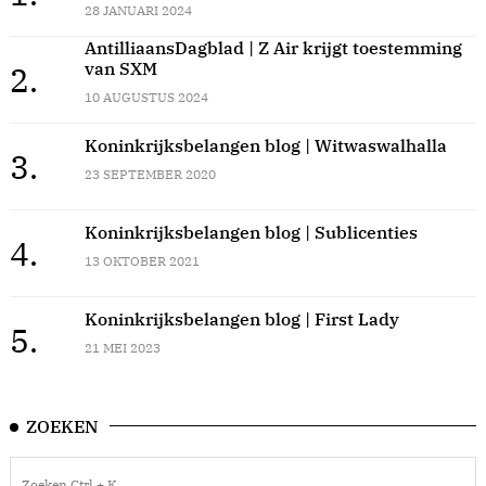
28 JANUARI 2024
AntilliaansDagblad | Z Air krijgt toestemming
van SXM
2.
10 AUGUSTUS 2024
Koninkrijksbelangen blog | Witwaswalhalla
3.
23 SEPTEMBER 2020
Koninkrijksbelangen blog | Sublicenties
4.
13 OKTOBER 2021
Koninkrijksbelangen blog | First Lady
5.
21 MEI 2023
ZOEKEN