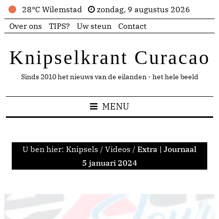
28°C Wilemstad
zondag, 9 augustus 2026
Over ons
TIPS?
Uw steun
Contact
Knipselkrant Curacao
Sinds 2010 het nieuws van de eilanden - het hele beeld
MENU
U ben hier:
Knipsels
/
Videos
/
Extra | Journaal
5 januari 2024