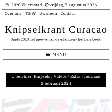
29°C Wilemstad
vrijdag, 7 augustus 2026
Over ons
TIPS?
Uw steun
Contact
Knipselkrant Curacao
Sinds 2010 het nieuws van de eilanden - het hele beeld
MENU
U ben hier:
Knipsels
/
Videos
/
Extra | Journaal
5 februari 2024